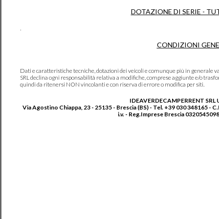
DOTAZIONE DI SERIE - TU
.
CONDIZIONI GENE
Dati e caratteristiche tecniche, dotazioni dei veicoli e comunque più in genera
SRL declina ogni responsabilità relativa a modifiche, comprese aggiunte e/o trasf
quindi da ritenersi NON vincolanti e con riserva di errore o modifica per siti.
IDEAVERDECAMPERRENT SRL 
Via Agostino Chiappa, 23 - 25135 - Brescia (BS) - Tel. +39 030 348165 - C
i.v. - Reg.Imprese Brescia 0320545098