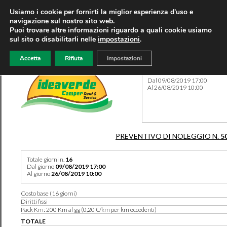
Usiamo i cookie per fornirti la miglior esperienza d'uso e
navigazione sul nostro sito web.
Puoi trovare altre informazioni riguardo a quali cookie usiamo
sul sito o disabilitarli nelle
impostazioni
.
Accetta
Rifiuta
Impostazioni
Preventivo 5097 del 11/03/
Dal 09/08/2019 17:00
Al 26/08/2019 10:00
PREVENTIVO DI NOLEGGIO N.
5
Totale giorni n.
16
Dal giorno
09/08/2019 17:00
Al giorno
26/08/2019 10:00
Costo base (16 giorni)
Diritti fissi
Pack Km: 200 Km al gg (0,20 €/km per km eccedenti)
TOTALE