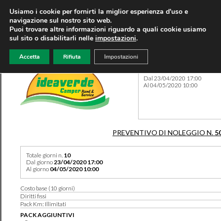
Usiamo i cookie per fornirti la miglior esperienza d'uso e
navigazione sul nostro sito web.
Puoi trovare altre informazioni riguardo a quali cookie usiamo
sul sito o disabilitarli nelle
impostazioni
.
Accetta
Rifiuta
Impostazioni
Preventivo 5096 del 02/03/
Dal 23/04/2020 17:00
Al 04/05/2020 10:00
PREVENTIVO DI NOLEGGIO N.
5
Totale giorni n.
10
Dal giorno
23/04/2020 17:00
Al giorno
04/05/2020 10:00
Costo base (10 giorni)
Diritti fissi
Pack Km: Illimitati
PACK AGGIUNTIVI