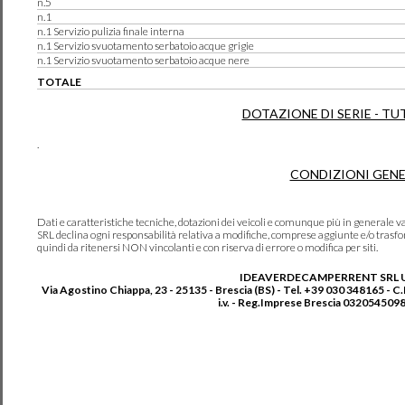
n.5
n.1
n.1 Servizio pulizia finale interna
n.1 Servizio svuotamento serbatoio acque grigie
n.1 Servizio svuotamento serbatoio acque nere
TOTALE
DOTAZIONE DI SERIE - TU
.
CONDIZIONI GENE
Dati e caratteristiche tecniche, dotazioni dei veicoli e comunque più in genera
SRL declina ogni responsabilità relativa a modifiche, comprese aggiunte e/o trasf
quindi da ritenersi NON vincolanti e con riserva di errore o modifica per siti.
IDEAVERDECAMPERRENT SRL 
Via Agostino Chiappa, 23 - 25135 - Brescia (BS) - Tel. +39 030 348165 - C
i.v. - Reg.Imprese Brescia 0320545098