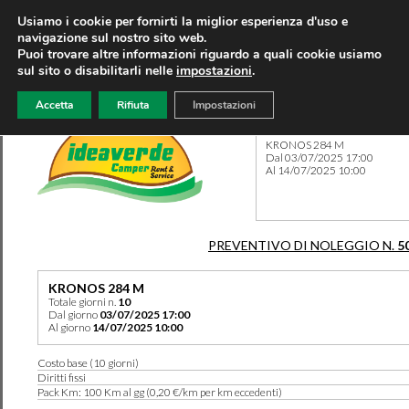
Usiamo i cookie per fornirti la miglior esperienza d'uso e
navigazione sul nostro sito web.
Puoi trovare altre informazioni riguardo a quali cookie usiamo
sul sito o disabilitarli nelle
impostazioni
.
Accetta
Rifiuta
Impostazioni
Preventivo 5093 del 31/03/
KRONOS 284 M
Dal 03/07/2025 17:00
Al 14/07/2025 10:00
PREVENTIVO DI NOLEGGIO N.
5
KRONOS 284 M
Totale giorni n.
10
Dal giorno
03/07/2025 17:00
Al giorno
14/07/2025 10:00
Costo base (10 giorni)
Diritti fissi
Pack Km: 100 Km al gg (0,20 €/km per km eccedenti)