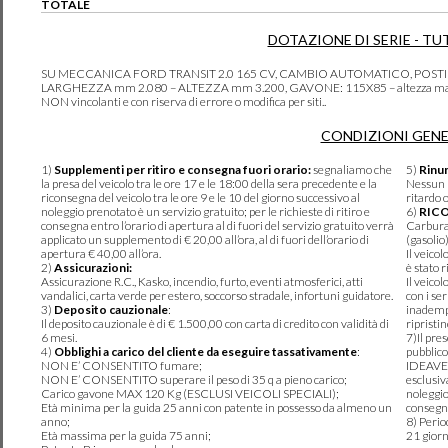
TOTALE
DOTAZIONE DI SERIE - TU
SU MECCANICA FORD TRANSIT 2.0 165 CV, CAMBIO AUTOMATICO, POSTI
LARGHEZZA mm 2.080 – ALTEZZA mm 3.200, GAVONE: 115X85 – altezza max 120c
NON vincolanti e con riserva di errore o modifica per siti..
CONDIZIONI GENE
1)
Supplementi per ritiro e consegna fuori orario:
segnaliamo che
5)
Rinun
la presa del veicolo tra le ore 17 e le 18:00 della sera precedente e la
Nessun r
riconsegna del veicolo tra le ore 9 e le 10 del giorno successivo al
ritardo 
noleggio prenotato è un servizio gratuito; per le richieste di ritiro e
6)
RIC
consegna entro l’orario di apertura al di fuori del servizio gratuito verrà
Carburan
applicato un supplemento di € 20,00 all’ora, al di fuori dell’orario di
(gasolio
apertura € 40,00 all’ora.
Il veico
2)
Assicurazioni:
è stato r
Assicurazione R.C., Kasko, incendio, furto, eventi atmosferici, atti
Il veico
vandalici, carta verde per estero, soccorso stradale, infortuni guidatore.
con i se
3)
Deposito cauzionale
:
inadempi
Il deposito cauzionale è di € 1.500,00 con carta di credito con validità di
ripristi
6 mesi.
7)Il pre
4)
Obblighi a carico del cliente da eseguire tassativamente
:
pubblico
NON E’ CONSENTITO fumare;
IDEAVER
NON E’ CONSENTITO superare il peso di 35 q a pieno carico;
esclusiv
Carico gavone MAX 120 Kg (ESCLUSI VEICOLI SPECIALI);
noleggio
Età minima per la guida 25 anni con patente in possesso da almeno un
consegna
anno;
8) Perio
Età massima per la guida 75 anni;
21 giorn