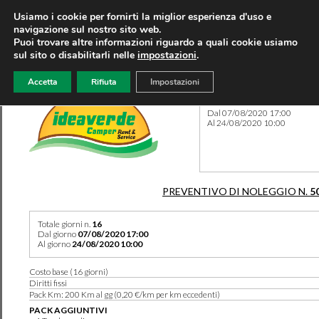
Usiamo i cookie per fornirti la miglior esperienza d'uso e
navigazione sul nostro sito web.
Puoi trovare altre informazioni riguardo a quali cookie usiamo
sul sito o disabilitarli nelle
impostazioni
.
Accetta
Rifiuta
Impostazioni
Preventivo 5093 del 27/02/
Dal 07/08/2020 17:00
Al 24/08/2020 10:00
PREVENTIVO DI NOLEGGIO N.
5
Totale giorni n.
16
Dal giorno
07/08/2020 17:00
Al giorno
24/08/2020 10:00
Costo base (16 giorni)
Diritti fissi
Pack Km: 200 Km al gg (0,20 €/km per km eccedenti)
PACK AGGIUNTIVI