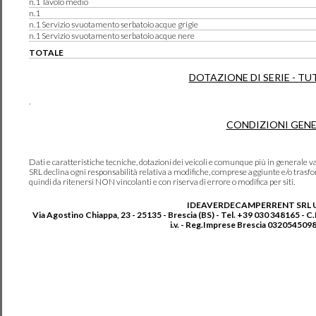
n.1 Tavolo medio
n.1
n.1 Servizio svuotamento serbatoio acque grigie
n.1 Servizio svuotamento serbatoio acque nere
TOTALE
DOTAZIONE DI SERIE - TU
.
CONDIZIONI GENE
Dati e caratteristiche tecniche, dotazioni dei veicoli e comunque più in genera
SRL declina ogni responsabilità relativa a modifiche, comprese aggiunte e/o trasf
quindi da ritenersi NON vincolanti e con riserva di errore o modifica per siti.
IDEAVERDECAMPERRENT SRL 
Via Agostino Chiappa, 23 - 25135 - Brescia (BS) - Tel. +39 030 348165 - C
i.v. - Reg.Imprese Brescia 0320545098