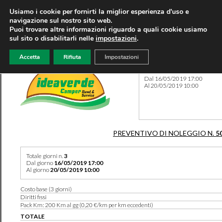
Usiamo i cookie per fornirti la miglior esperienza d'uso e
navigazione sul nostro sito web.
Puoi trovare altre informazioni riguardo a quali cookie usiamo
sul sito o disabilitarli nelle
impostazioni
.
Accetta
Rifiuta
Impostazioni
Preventivo 5093 del 09/03/
Dal 16/05/2019 17:00
Al 20/05/2019 10:00
PREVENTIVO DI NOLEGGIO N.
5
Totale giorni n.
3
Dal giorno
16/05/2019 17:00
Al giorno
20/05/2019 10:00
Costo base (3 giorni)
Diritti fissi
Pack Km: 200 Km al gg (0,20 €/km per km eccedenti)
TOTALE