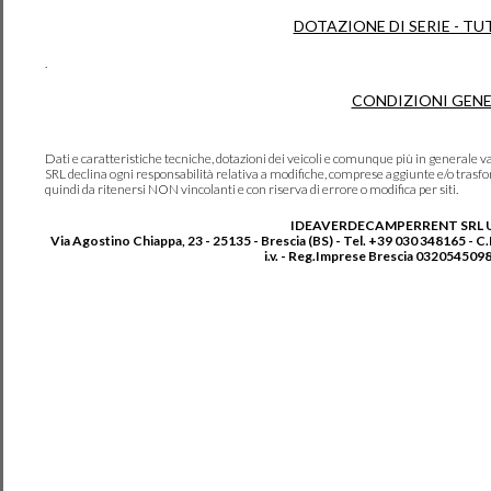
DOTAZIONE DI SERIE - TU
.
CONDIZIONI GENE
Dati e caratteristiche tecniche, dotazioni dei veicoli e comunque più in genera
SRL declina ogni responsabilità relativa a modifiche, comprese aggiunte e/o trasf
quindi da ritenersi NON vincolanti e con riserva di errore o modifica per siti.
IDEAVERDECAMPERRENT SRL 
Via Agostino Chiappa, 23 - 25135 - Brescia (BS) - Tel. +39 030 348165 - C
i.v. - Reg.Imprese Brescia 0320545098