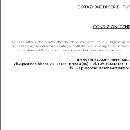
DOTAZIONE DI SERIE - TU
.
CONDIZIONI GENE
Dati e caratteristiche tecniche, dotazioni dei veicoli e comunque più in genera
SRL declina ogni responsabilità relativa a modifiche, comprese aggiunte e/o trasf
quindi da ritenersi NON vincolanti e con riserva di errore o modifica per siti.
IDEAVERDECAMPERRENT SRL 
Via Agostino Chiappa, 23 - 25135 - Brescia (BS) - Tel. +39 030 348165 - C
i.v. - Reg.Imprese Brescia 0320545098