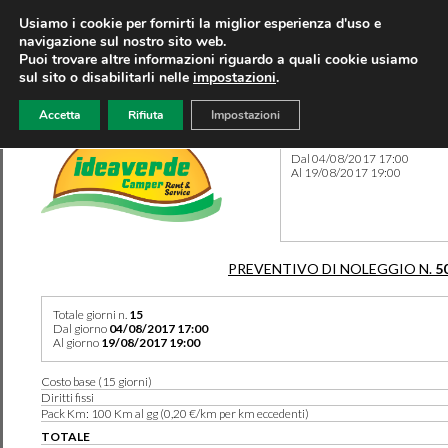
Usiamo i cookie per fornirti la miglior esperienza d'uso e
navigazione sul nostro sito web.
Puoi trovare altre informazioni riguardo a quali cookie usiamo
sul sito o disabilitarli nelle
impostazioni
.
Accetta
Rifiuta
Impostazioni
Preventivo 5092 del 08/08/
Dal 04/08/2017 17:00
Al 19/08/2017 19:00
PREVENTIVO DI NOLEGGIO N.
5
Totale giorni n.
15
Dal giorno
04/08/2017 17:00
Al giorno
19/08/2017 19:00
Costo base (15 giorni)
Diritti fissi
Pack Km: 100 Km al gg (0,20 €/km per km eccedenti)
TOTALE