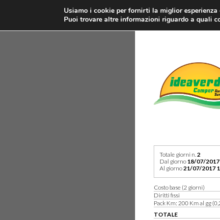
Usiamo i cookie per fornirti la miglior esperienza
Puoi trovare altre informazioni riguardo a quali co
Totale giorni n.
2
Dal giorno
18/07/2017
Al giorno
21/07/2017 1
Costo base (2 giorni)
Diritti fissi
Pack Km: 200 Km al gg (0,
TOTALE