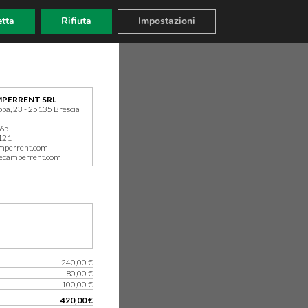
tta
Rifiuta
Impostazioni
PERRENT SRL
ppa, 23 - 25135 Brescia
165
121
mperrent.com
ecamperrent.com
240,00 €
80,00 €
100,00 €
420,00 €