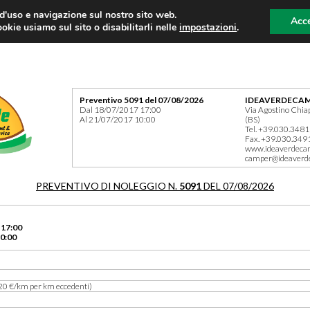
 d'uso e navigazione sul nostro sito web.
Acce
okie usiamo sul sito o disabilitarli nelle
impostazioni
.
Preventivo 5091 del 07/08/2026
IDEAVERDECAM
Dal 18/07/2017 17:00
Via Agostino Chia
Al 21/07/2017 10:00
(BS)
Tel. +39.030.348
Fax. +39.030.349
www.ideaverdeca
camper@ideaverd
PREVENTIVO DI NOLEGGIO N.
5091
DEL 07/08/2026
 17:00
0:00
20 €/km per km eccedenti)