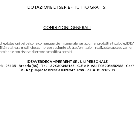
DOTAZIONE DI SERIE - TUTTO GRATIS!
CONDIZIONI GENERALI
niche, dotazioni dei veicoli e comunque più in generale variazioni ai prodotti e tipolo
lità relativa a modifiche, comprese aggiunte e/o trasformazioni realizzate successivament
olanti e con riserva di errore o modifica per siti.
IDEAVERDECAMPERRENT SRL UNIPERSONALE
3 - 25135 - Brescia (BS) - Tel. +39 030 348165 - C.F. e P.IVA IT03205450988 - Capi
i.v. - Reg.Imprese Brescia 03205450988 - R.E.A. BS 513908