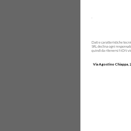
.
Dati e caratteristiche tec
SRL declina ogni responsabi
quindi da ritenersi NON vinc
Via Agostino Chiappa, 2