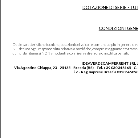
DOTAZIONE DI SERIE - TU
.
CONDIZIONI GENE
Dati e caratteristiche tecniche, dotazioni dei veicoli e comunque più in genera
SRL declina ogni responsabilità relativa a modifiche, comprese aggiunte e/o trasf
quindi da ritenersi NON vincolanti e con riserva di errore o modifica per siti.
IDEAVERDECAMPERRENT SRL 
Via Agostino Chiappa, 23 - 25135 - Brescia (BS) - Tel. +39 030 348165 - C
i.v. - Reg.Imprese Brescia 0320545098