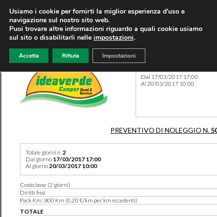
Usiamo i cookie per fornirti la miglior esperienza d'uso e
navigazione sul nostro sito web.
Puoi trovare altre informazioni riguardo a quali cookie usiamo
sul sito o disabilitarli nelle
impostazioni
.
Accetta
Rifiuta
Impostazioni
Preventivo 5087 del 08/08/
Dal 17/03/2017 17:00
Al 20/03/2017 10:00
PREVENTIVO DI NOLEGGIO N.
5
Totale giorni n.
2
Dal giorno
17/03/2017 17:00
Al giorno
20/03/2017 10:00
Costo base (2 giorni)
Diritti fissi
Pack Km: 800 Km (0,20 €/km per km eccedenti)
TOTALE