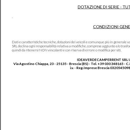
DOTAZIONE DI SERIE - TU
.
CONDIZIONI GENE
Dati e caratteristiche tecniche, dotazioni dei veicoli e comunque più in genera
SRL declina ogni responsabilità relativa a modifiche, comprese aggiunte e/o trasf
quindi da ritenersi NON vincolanti e con riserva di errore o modifica per siti.
IDEAVERDECAMPERRENT SRL 
Via Agostino Chiappa, 23 - 25135 - Brescia (BS) - Tel. +39 030 348165 - C
i.v. - Reg.Imprese Brescia 0320545098