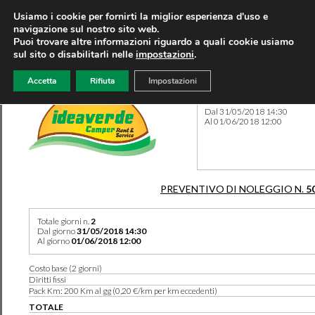
Usiamo i cookie per fornirti la miglior esperienza d'uso e
navigazione sul nostro sito web.
Puoi trovare altre informazioni riguardo a quali cookie usiamo
sul sito o disabilitarli nelle
impostazioni
.
Accetta
Rifiuta
Impostazioni
Preventivo 5086 del 25/03/
Dal 31/05/2018 14:30
Al 01/06/2018 12:00
PREVENTIVO DI NOLEGGIO N.
5
Totale giorni n.
2
Dal giorno
31/05/2018 14:30
Al giorno
01/06/2018 12:00
Costo base (2 giorni)
Diritti fissi
Pack Km: 200 Km al gg (0,20 €/km per km eccedenti)
TOTALE