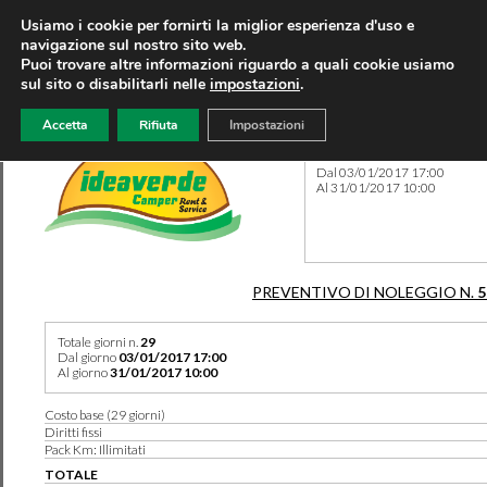
Usiamo i cookie per fornirti la miglior esperienza d'uso e
navigazione sul nostro sito web.
Puoi trovare altre informazioni riguardo a quali cookie usiamo
sul sito o disabilitarli nelle
impostazioni
.
Accetta
Rifiuta
Impostazioni
Preventivo 508 del 01/03/2
Dal 03/01/2017 17:00
Al 31/01/2017 10:00
PREVENTIVO DI NOLEGGIO N.
5
Totale giorni n.
29
Dal giorno
03/01/2017 17:00
Al giorno
31/01/2017 10:00
Costo base (29 giorni)
Diritti fissi
Pack Km: Illimitati
TOTALE