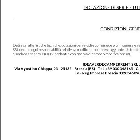
DOTAZIONE DI SERIE - TU
.
CONDIZIONI GENE
Dati e caratteristiche tecniche, dotazioni dei veicoli e comunque più in genera
SRL declina ogni responsabilità relativa a modifiche, comprese aggiunte e/o trasf
quindi da ritenersi NON vincolanti e con riserva di errore o modifica per siti.
IDEAVERDECAMPERRENT SRL 
Via Agostino Chiappa, 23 - 25135 - Brescia (BS) - Tel. +39 030 348165 - C
i.v. - Reg.Imprese Brescia 0320545098