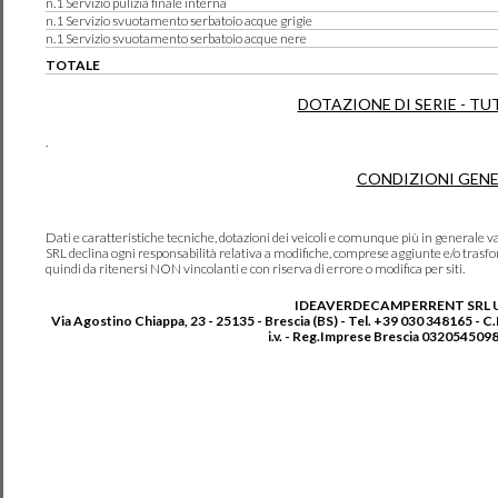
n.1 Servizio pulizia finale interna
n.1 Servizio svuotamento serbatoio acque grigie
n.1 Servizio svuotamento serbatoio acque nere
TOTALE
DOTAZIONE DI SERIE - TU
.
CONDIZIONI GENE
Dati e caratteristiche tecniche, dotazioni dei veicoli e comunque più in genera
SRL declina ogni responsabilità relativa a modifiche, comprese aggiunte e/o trasf
quindi da ritenersi NON vincolanti e con riserva di errore o modifica per siti.
IDEAVERDECAMPERRENT SRL 
Via Agostino Chiappa, 23 - 25135 - Brescia (BS) - Tel. +39 030 348165 - C
i.v. - Reg.Imprese Brescia 0320545098