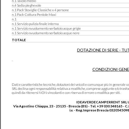
n.1 Tavolo medio
n.4 Sedia pieghevole
n.1 Pack Stoviglie Classiche x 4 persone
n.1 Pack Cottura Pentole Maxi
n.1
n.1 Servizio pulizia finale interna
n.1 Servizio svuotamento serbatoio acque grigie
n.1 Servizio svuotamento serbatoio acque nere
TOTALE
DOTAZIONE DI SERIE - TU
.
CONDIZIONI GENE
Dati e caratteristiche tecniche, dotazioni dei veicoli e comunque più in genera
SRL declina ogni responsabilità relativa a modifiche, comprese aggiunte e/o trasf
quindi da ritenersi NON vincolanti e con riserva di errore o modifica per siti.
IDEAVERDECAMPERRENT SRL 
Via Agostino Chiappa, 23 - 25135 - Brescia (BS) - Tel. +39 030 348165 - C
i.v. - Reg.Imprese Brescia 0320545098