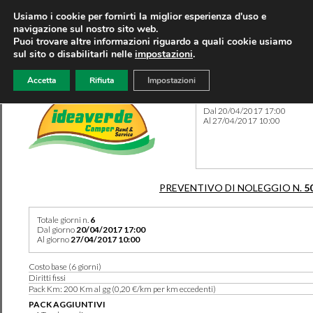
Usiamo i cookie per fornirti la miglior esperienza d'uso e
navigazione sul nostro sito web.
Puoi trovare altre informazioni riguardo a quali cookie usiamo
sul sito o disabilitarli nelle
impostazioni
.
Accetta
Rifiuta
Impostazioni
Preventivo 5073 del 09/08/
Dal 20/04/2017 17:00
Al 27/04/2017 10:00
PREVENTIVO DI NOLEGGIO N.
5
Totale giorni n.
6
Dal giorno
20/04/2017 17:00
Al giorno
27/04/2017 10:00
Costo base (6 giorni)
Diritti fissi
Pack Km: 200 Km al gg (0,20 €/km per km eccedenti)
PACK AGGIUNTIVI