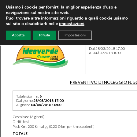
Usiamo i cookie per fornirti la miglior esperienza d'uso e
navigazione sul nostro sito web.
Puoi trovare altre informazioni riguardo a quali cookie usiamo
sul sito o disabilitarli nelle
impostazioni
.
Accetta
Rifiuta
Impostazioni
Preventivo 5073 del 21/03/
Dal 28/03/2018 17:00
Al 04/04/2018 10:00
PREVENTIVO DI NOLEGGIO N.
5
Totale giorni n.
6
Dal giorno
28/03/2018 17:00
Al giorno
04/04/2018 10:00
Costo base (6 giorni)
Diritti fissi
Pack Km: 200 Km al gg (0,20 €/km per km eccedenti)
TOTALE