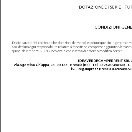
DOTAZIONE DI SERIE - TU
.
CONDIZIONI GENE
Dati e caratteristiche tecniche, dotazioni dei veicoli e comunque più in genera
SRL declina ogni responsabilità relativa a modifiche, comprese aggiunte e/o trasf
quindi da ritenersi NON vincolanti e con riserva di errore o modifica per siti.
IDEAVERDECAMPERRENT SRL 
Via Agostino Chiappa, 23 - 25135 - Brescia (BS) - Tel. +39 030 348165 - C
i.v. - Reg.Imprese Brescia 0320545098