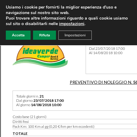
Usiamo i cookie per fornirti la miglior esperienza d'uso e
navigazione sul nostro sito web.
Puoi trovare altre informazioni riguardo a quali cookie usiamo
sul sito o disabilitarli nelle
impostazioni
.
Accetta
Rifiuta
Impostazioni
Preventivo 5067 del 17/03/
Dal 23/07/2018 17:00
Al 14/08/2018 10:00
PREVENTIVO DI NOLEGGIO N.
5
Totale giorni n.
21
Dal giorno
23/07/2018 17:00
Al giorno
14/08/2018 10:00
Costo base (21 giorni)
Diritti fissi
Pack Km: 100 Km al gg (0,20 €/km per km eccedenti)
TOTALE