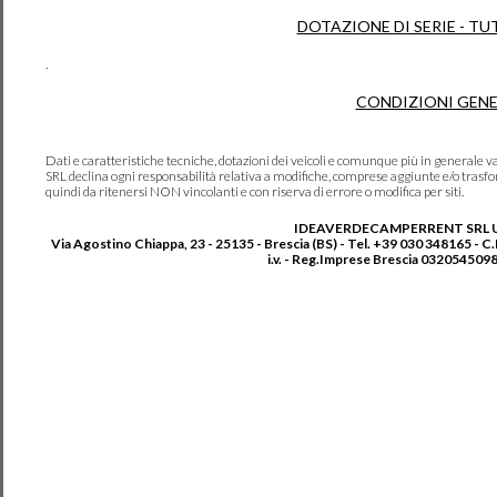
DOTAZIONE DI SERIE - TU
.
CONDIZIONI GENE
Dati e caratteristiche tecniche, dotazioni dei veicoli e comunque più in genera
SRL declina ogni responsabilità relativa a modifiche, comprese aggiunte e/o trasf
quindi da ritenersi NON vincolanti e con riserva di errore o modifica per siti.
IDEAVERDECAMPERRENT SRL 
Via Agostino Chiappa, 23 - 25135 - Brescia (BS) - Tel. +39 030 348165 - C
i.v. - Reg.Imprese Brescia 0320545098