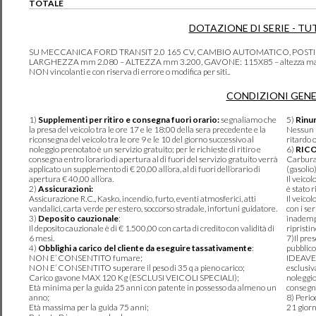
TOTALE
DOTAZIONE DI SERIE - TU
SU MECCANICA FORD TRANSIT 2.0 165 CV, CAMBIO AUTOMATICO, POSTI
LARGHEZZA mm 2.080 – ALTEZZA mm 3.200, GAVONE: 115X85 – altezza max 120c
NON vincolanti e con riserva di errore o modifica per siti..
CONDIZIONI GENE
1)
Supplementi per ritiro e consegna fuori orario:
segnaliamo che
5)
Rinun
la presa del veicolo tra le ore 17 e le 18:00 della sera precedente e la
Nessun r
riconsegna del veicolo tra le ore 9 e le 10 del giorno successivo al
ritardo 
noleggio prenotato è un servizio gratuito; per le richieste di ritiro e
6)
RIC
consegna entro l’orario di apertura al di fuori del servizio gratuito verrà
Carburan
applicato un supplemento di € 20,00 all’ora, al di fuori dell’orario di
(gasolio
apertura € 40,00 all’ora.
Il veico
2)
Assicurazioni:
è stato r
Assicurazione R.C., Kasko, incendio, furto, eventi atmosferici, atti
Il veico
vandalici, carta verde per estero, soccorso stradale, infortuni guidatore.
con i se
3)
Deposito cauzionale
:
inadempi
Il deposito cauzionale è di € 1.500,00 con carta di credito con validità di
ripristi
6 mesi.
7)Il pre
4)
Obblighi a carico del cliente da eseguire tassativamente
:
pubblico
NON E’ CONSENTITO fumare;
IDEAVER
NON E’ CONSENTITO superare il peso di 35 q a pieno carico;
esclusiv
Carico gavone MAX 120 Kg (ESCLUSI VEICOLI SPECIALI);
noleggio
Età minima per la guida 25 anni con patente in possesso da almeno un
consegna
anno;
8) Perio
Età massima per la guida 75 anni;
21 giorn