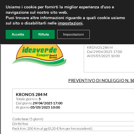
Usiamo i cookie per fornirti la miglior esperienza d'uso e
navigazione sul nostro sito web.
Puoi trovare altre informazioni riguardo a quali cookie usiamo
sul sito o disabilitarli nelle
impostazioni
.
Accetta
Rifiuta
Impostazioni
Preventivo 5065 del 17/03/
KRONOS 284 M
Dal 29/04/2025 17:00
Al 05/05/2025 10:00
PREVENTIVO DI NOLEGGIO N.
5
KRONOS 284 M
Totale giorni n.
5
Dal giorno
29/04/2025 17:00
Al giorno
05/05/2025 10:00
Costo base (5 giorni)
Diritti fissi
Pack Km: 200 Km al gg (0,20 €/km per km eccedenti)