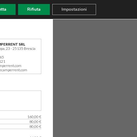
tta
Rifiuta
Impostazioni
PERRENT SRL
ppa, 23 - 25135 Brescia
165
121
mperrent.com
ecamperrent.com
160,00 €
80,00 €
80,00 €