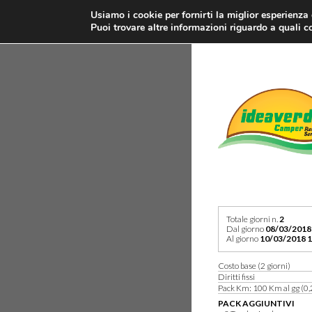
Usiamo i cookie per fornirti la miglior esperienza
Puoi trovare altre informazioni riguardo a quali co
Totale giorni n.
2
Dal giorno
08/03/2018
Al giorno
10/03/2018 1
Costo base (2 giorni)
Diritti fissi
Pack Km: 100 Km al gg (0,
PACK AGGIUNTIVI