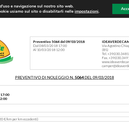
 d'uso e navigazione sul nostro sito web.
Acce
okie usiamo sul sito o disabilitarli nelle
impostazioni
.
Preventivo 5064 del 09/03/2018
IDEAVERDECAM
Dal 08/03/2018 17:00
Via Agostino Chia
Al 10/03/2018 12:00
(BS)
Tel. +39.030.348
Fax. +39.030.349
www.ideaverdeca
camper@ideaverd
PREVENTIVO DI NOLEGGIO N.
5064
DEL 09/03/2018
 17:00
2:00
20 €/km per km eccedenti)