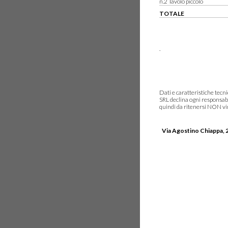
n.2 Tavolo piccolo
TOTALE
.
Dati e caratteristiche tec
SRL declina ogni responsabi
quindi da ritenersi NON vinc
Via Agostino Chiappa, 2