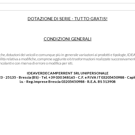
DOTAZIONE DI SERIE - TUTTO GRATIS!
CONDIZIONI GENERALI
niche, dotazioni dei veicoli e comunque più in generale variazioni ai prodotti e tipolo
lità relativa a modifiche, comprese aggiunte e/o trasformazioni realizzate successivament
olanti e con riserva di errore o modifica per siti.
IDEAVERDECAMPERRENT SRL UNIPERSONALE
3 - 25135 - Brescia (BS) - Tel. +39 030 348165 - C.F. e P.IVA IT03205450988 - Capi
i.v. - Reg.Imprese Brescia 03205450988 - R.E.A. BS 513908