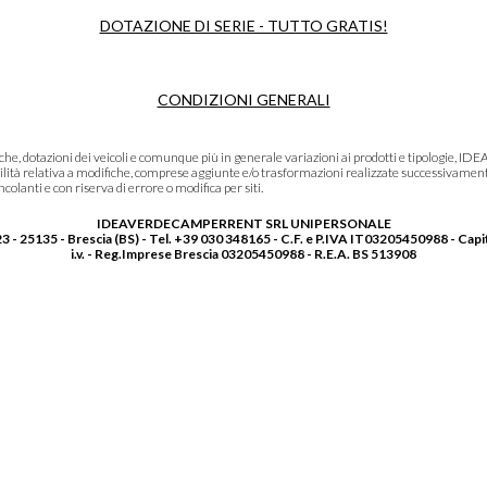
DOTAZIONE DI SERIE - TUTTO GRATIS!
CONDIZIONI GENERALI
niche, dotazioni dei veicoli e comunque più in generale variazioni ai prodotti e tipolo
lità relativa a modifiche, comprese aggiunte e/o trasformazioni realizzate successivament
olanti e con riserva di errore o modifica per siti.
IDEAVERDECAMPERRENT SRL UNIPERSONALE
3 - 25135 - Brescia (BS) - Tel. +39 030 348165 - C.F. e P.IVA IT03205450988 - Capi
i.v. - Reg.Imprese Brescia 03205450988 - R.E.A. BS 513908