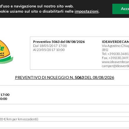
 d'uso e navigazione sul nostro sito web.
Acce
okie usiamo sul sito o disabilitarli nelle
impostazioni
.
Preventivo 5063 del 08/08/2026
IDEAVERDECAM
Dal 18/05/2017 17:00
Via Agostino Chia
Al 23/05/2017 10:00
(BS)
Tel. +39.030.348
Fax. +39.030.349
www.ideaverdeca
camper@ideaverd
PREVENTIVO DI NOLEGGIO N.
5063
DEL 08/08/2026
 17:00
0:00
20 €/km per km eccedenti)