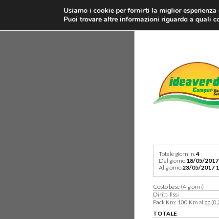
Usiamo i cookie per fornirti la miglior esperienza
Puoi trovare altre informazioni riguardo a quali co
Totale giorni n.
4
Dal giorno
18/05/2017
Al giorno
23/05/2017 1
Costo base (4 giorni)
Diritti fissi
Pack Km: 100 Km al gg (0,
TOTALE