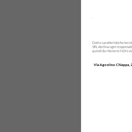
.
Dati e caratteristiche tec
SRL declina ogni responsabi
quindi da ritenersi NON vinc
Via Agostino Chiappa, 2