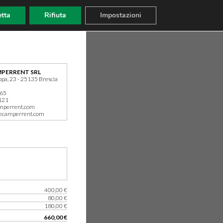
tta
Rifiuta
Impostazioni
PERRENT SRL
ppa, 23 - 25135 Brescia
165
121
mperrent.com
ecamperrent.com
400,00 €
80,00 €
180,00 €
660,00 €