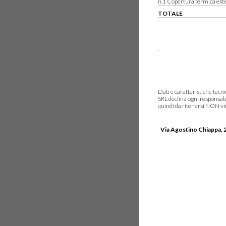
n.1 Copertura termica est
TOTALE
.
Dati e caratteristiche tec
SRL declina ogni responsabi
quindi da ritenersi NON vinc
Via Agostino Chiappa, 2