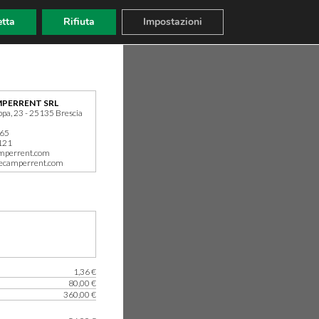
tta
Rifiuta
Impostazioni
PERRENT SRL
ppa, 23 - 25135 Brescia
165
121
mperrent.com
ecamperrent.com
1,36 €
80,00 €
360,00 €