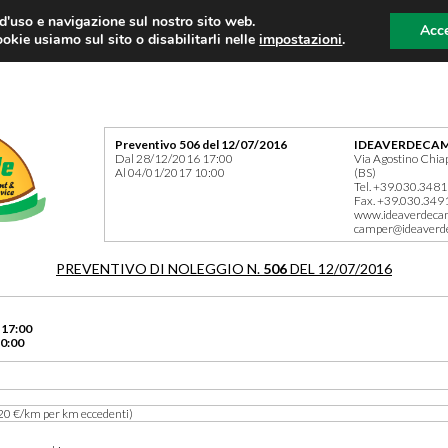
 d'uso e navigazione sul nostro sito web.
Acce
okie usiamo sul sito o disabilitarli nelle
impostazioni
.
Preventivo 506 del 12/07/2016
IDEAVERDECAM
Dal 28/12/2016 17:00
Via Agostino Chia
Al 04/01/2017 10:00
(BS)
Tel. +39.030.348
Fax. +39.030.349
www.ideaverdeca
camper@ideaverd
PREVENTIVO DI NOLEGGIO N.
506
DEL 12/07/2016
 17:00
0:00
20 €/km per km eccedenti)