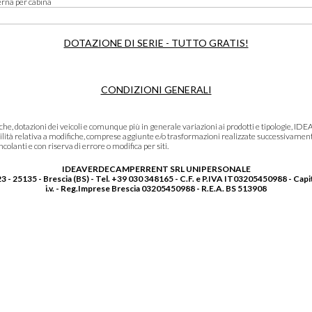
erna per cabina
DOTAZIONE DI SERIE - TUTTO GRATIS!
CONDIZIONI GENERALI
niche, dotazioni dei veicoli e comunque più in generale variazioni ai prodotti e tipolo
lità relativa a modifiche, comprese aggiunte e/o trasformazioni realizzate successivament
olanti e con riserva di errore o modifica per siti.
IDEAVERDECAMPERRENT SRL UNIPERSONALE
3 - 25135 - Brescia (BS) - Tel. +39 030 348165 - C.F. e P.IVA IT03205450988 - Capi
i.v. - Reg.Imprese Brescia 03205450988 - R.E.A. BS 513908