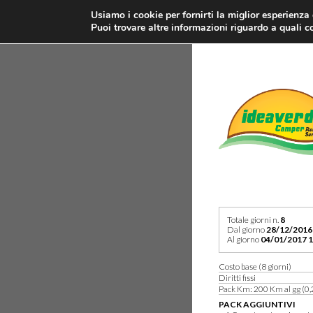
Usiamo i cookie per fornirti la miglior esperienza
Puoi trovare altre informazioni riguardo a quali co
Totale giorni n.
8
Dal giorno
28/12/2016
Al giorno
04/01/2017 1
Costo base (8 giorni)
Diritti fissi
Pack Km: 200 Km al gg (0,
PACK AGGIUNTIVI