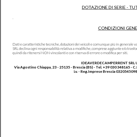
DOTAZIONE DI SERIE - TU
.
CONDIZIONI GENE
Dati e caratteristiche tecniche, dotazioni dei veicoli e comunque più in genera
SRL declina ogni responsabilità relativa a modifiche, comprese aggiunte e/o trasf
quindi da ritenersi NON vincolanti e con riserva di errore o modifica per siti.
IDEAVERDECAMPERRENT SRL 
Via Agostino Chiappa, 23 - 25135 - Brescia (BS) - Tel. +39 030 348165 - C
i.v. - Reg.Imprese Brescia 0320545098