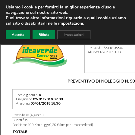
Usiamo i cookie per fornirti la miglior esperienza d'uso e
navigazione sul nostro sito web.
Puoi trovare altre informazioni riguardo a quali cookie usiamo
sul sito o disabilitarli nelle
impostazioni
.
Accetta
Rifiuta
Impostazioni
Preventivo 50593 del 10/08
Dal 02/01/2018 09:00
Al 05/01/2018 18:30
PREVENTIVO DI NOLEGGIO N.
50
Totale giorni n.
4
Dal giorno
02/01/2018 09:00
Al giorno
05/01/2018 18:30
Costo base (4 giorni)
Diritti fissi
Pack Km: 100 Km al gg (0,20 €/km per km eccedenti)
TOTALE