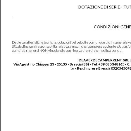
DOTAZIONE DI SERIE - TU
.
CONDIZIONI GENE
Dati e caratteristiche tecniche, dotazioni dei veicoli e comunque più in genera
SRL declina ogni responsabilità relativa a modifiche, comprese aggiunte e/o trasf
quindi da ritenersi NON vincolanti e con riserva di errore o modifica per siti.
IDEAVERDECAMPERRENT SRL 
Via Agostino Chiappa, 23 - 25135 - Brescia (BS) - Tel. +39 030 348165 - C
i.v. - Reg.Imprese Brescia 0320545098