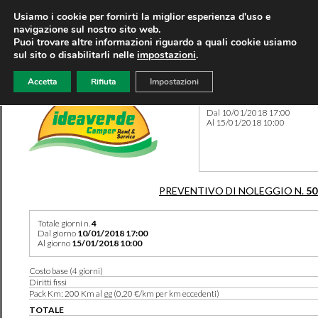
Usiamo i cookie per fornirti la miglior esperienza d'uso e
navigazione sul nostro sito web.
Puoi trovare altre informazioni riguardo a quali cookie usiamo
sul sito o disabilitarli nelle
impostazioni
.
Accetta
Rifiuta
Impostazioni
Preventivo 50590 del 10/08
Dal 10/01/2018 17:00
Al 15/01/2018 10:00
PREVENTIVO DI NOLEGGIO N.
50
Totale giorni n.
4
Dal giorno
10/01/2018 17:00
Al giorno
15/01/2018 10:00
Costo base (4 giorni)
Diritti fissi
Pack Km: 200 Km al gg (0,20 €/km per km eccedenti)
TOTALE