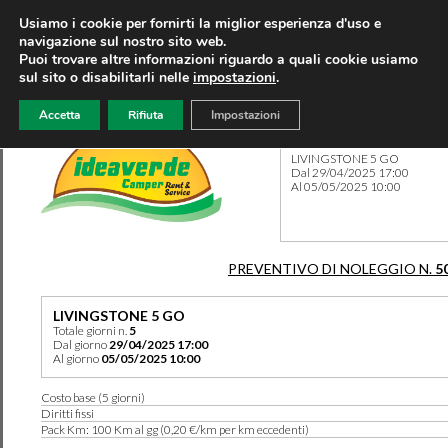
Usiamo i cookie per fornirti la miglior esperienza d'uso e
navigazione sul nostro sito web.
Puoi trovare altre informazioni riguardo a quali cookie usiamo
sul sito o disabilitarli nelle
impostazioni
.
Accetta
Rifiuta
Impostazioni
Preventivo 5059 del 15/03/
LIVINGSTONE 5 GO
Dal 29/04/2025 17:00
Al 05/05/2025 10:00
PREVENTIVO DI NOLEGGIO N.
5
LIVINGSTONE 5 GO
Totale giorni n.
5
Dal giorno
29/04/2025 17:00
Al giorno
05/05/2025 10:00
Costo base (5 giorni)
Diritti fissi
Pack Km: 100 Km al gg (0,20 €/km per km eccedenti)