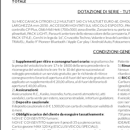
TOTALE
DOTAZIONE DI SERIE - TU
SU MECCANICA CITROEN 2.2 MULTIJET 140 CV MULTIJET EURO 6E, OMOLO
LARGHEZZA mm 2050 , ACCESSORI MONTATI SUL VEICOLO ESPOSTO:, PACK COM
controllo CP Plus, Oblò Midi Heki (700x500) zona dinette, Zanzariera su porta sco
plissettati, PACK LIGHT:, Paraurti anteriore dello stesso colore della carrozzeria
PACK STYLE:, Cerchi in lega da 16”, Cruscotto Techno, Volante e leva del cambio
TRAVEL:, Radio 9” Pioneer Bluetooth / Apple Car play / Android Auto, Fotocamera
CONDIZIONI GENE
1)
Supplementi per ritiro e consegna fuori orario:
segnaliamo che
Patente 
la presa del veicolo tra le ore 17 e le 18:00 della sera precedente e la
5)
Rinun
riconsegna del veicolo tra le ore 9 e le 10 del giorno successivo al
Nessun r
noleggio prenotato è un servizio gratuito; per le richieste di ritiro e
ritardo 
consegna entro l’orario di apertura al di fuori del servizio gratuito verrà
6)
RIC
applicato un supplemento di € 20,00 all’ora, al di fuori dell’orario di
Carburan
apertura € 40,00 all’ora.
(gasolio
2)
Assicurazioni:
Il veico
Assicurazione R.C., Kasko, incendio, furto, eventi atmosferici, atti
è stato r
vandalici, carta verde per estero, soccorso stradale, infortuni guidatore.
Il veico
3)
Deposito cauzionale
:
con i se
Il deposito cauzionale è di € 1.500,00 con carta di credito con validità di
inadempi
6 mesi.
ripristi
4)
Obblighi a carico del cliente da eseguire tassativamente
:
7)Il pre
NON E’ CONSENTITO fumare;
pubblico
NON E’ CONSENTITO superare il peso di 35 q a pieno carico;
IDEAVER
Carico gavone MAX 120 Kg (ESCLUSI VEICOLI SPECIALI);
esclusiv