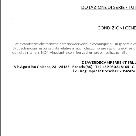
DOTAZIONE DI SERIE - TU
.
CONDIZIONI GENE
Dati e caratteristiche tecniche, dotazioni dei veicoli e comunque più in genera
SRL declina ogni responsabilità relativa a modifiche, comprese aggiunte e/o trasf
quindi da ritenersi NON vincolanti e con riserva di errore o modifica per siti.
IDEAVERDECAMPERRENT SRL 
Via Agostino Chiappa, 23 - 25135 - Brescia (BS) - Tel. +39 030 348165 - C
i.v. - Reg.Imprese Brescia 0320545098