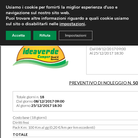
Usiamo i cookie per fornirti la miglior esperienza d'uso e
navigazione sul nostro sito web.
Puoi trovare altre informazioni riguardo a quali cookie usiamo
sul sito o disabilitarli nelle
impostazioni
.
Accetta
Rifiuta
Impostazioni
Preventivo 50586 del 07/08
Dal 08/12/2017 09:00
Al 25/12/2017 18:30
PREVENTIVO DI NOLEGGIO N.
50
Totale giorni n.
18
Dal giorno
08/12/2017 09:00
Al giorno
25/12/2017 18:30
Costo base (18 giorni)
Diritti fissi
Pack Km: 100 Km al gg (0,20 €/km per km eccedenti)
TOTALE