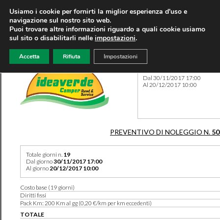
Usiamo i cookie per fornirti la miglior esperienza d'uso e
navigazione sul nostro sito web.
Puoi trovare altre informazioni riguardo a quali cookie usiamo
sul sito o disabilitarli nelle
impostazioni
.
Accetta
Rifiuta
Impostazioni
Preventivo 50583 del 08/08
Dal 30/11/2017 17:00
Al 20/12/2017 10:00
PREVENTIVO DI NOLEGGIO N.
50
Totale giorni n.
19
Dal giorno
30/11/2017 17:00
Al giorno
20/12/2017 10:00
Costo base (19 giorni)
Diritti fissi
Pack Km: 200 Km al gg (0,20 €/km per km eccedenti)
TOTALE