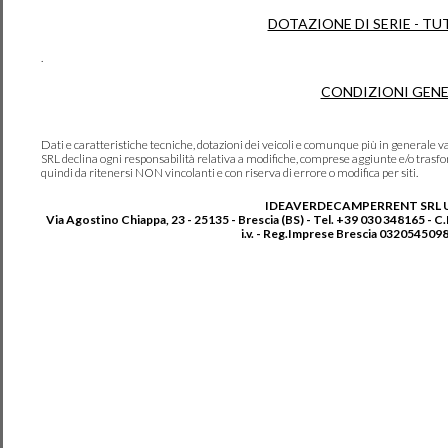
DOTAZIONE DI SERIE - TU
.
CONDIZIONI GENE
Dati e caratteristiche tecniche, dotazioni dei veicoli e comunque più in genera
SRL declina ogni responsabilità relativa a modifiche, comprese aggiunte e/o trasf
quindi da ritenersi NON vincolanti e con riserva di errore o modifica per siti.
IDEAVERDECAMPERRENT SRL 
Via Agostino Chiappa, 23 - 25135 - Brescia (BS) - Tel. +39 030 348165 - C
i.v. - Reg.Imprese Brescia 0320545098