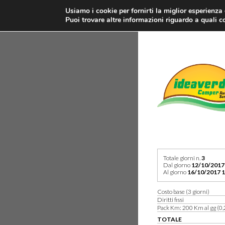
Usiamo i cookie per fornirti la miglior esperienza
Puoi trovare altre informazioni riguardo a quali co
Totale giorni n.
3
Dal giorno
12/10/2017
Al giorno
16/10/2017 1
Costo base (3 giorni)
Diritti fissi
Pack Km: 200 Km al gg (0,
TOTALE