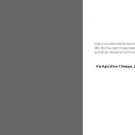
.
Dati e caratteristiche tec
SRL declina ogni responsabi
quindi da ritenersi NON vinc
Via Agostino Chiappa, 2