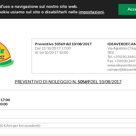
 d'uso e navigazione sul nostro sito web.
Acce
okie usiamo sul sito o disabilitarli nelle
impostazioni
.
Preventivo 50569 del 10/08/2017
IDEAVERDECAM
Dal 12/10/2017 17:00
Via Agostino Chia
Al 16/10/2017 10:00
(BS)
Tel. +39.030.348
Fax. +39.030.349
www.ideaverdeca
camper@ideaverd
PREVENTIVO DI NOLEGGIO N.
50569
DEL 10/08/2017
 17:00
0:00
20 €/km per km eccedenti)