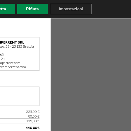
tta
Rifiuta
Impostazioni
PERRENT SRL
ppa, 23 - 25135 Brescia
165
121
mperrent.com
ecamperrent.com
225,00 €
80,00 €
135,00 €
440,00 €