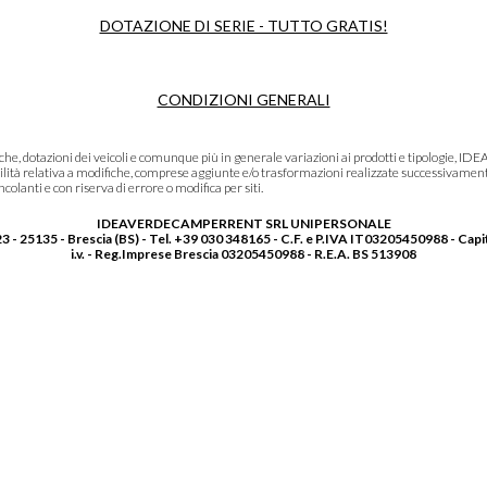
DOTAZIONE DI SERIE - TUTTO GRATIS!
CONDIZIONI GENERALI
niche, dotazioni dei veicoli e comunque più in generale variazioni ai prodotti e tipolo
lità relativa a modifiche, comprese aggiunte e/o trasformazioni realizzate successivament
olanti e con riserva di errore o modifica per siti.
IDEAVERDECAMPERRENT SRL UNIPERSONALE
3 - 25135 - Brescia (BS) - Tel. +39 030 348165 - C.F. e P.IVA IT03205450988 - Capi
i.v. - Reg.Imprese Brescia 03205450988 - R.E.A. BS 513908