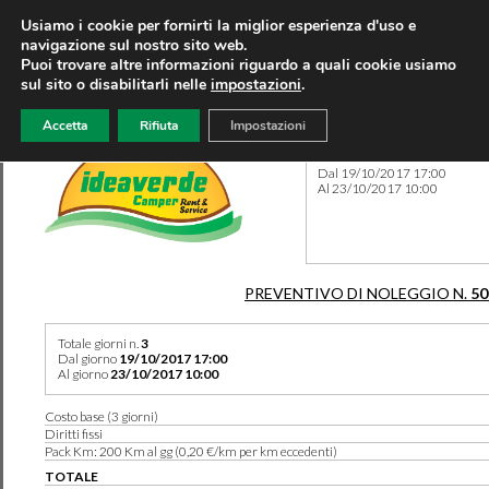
Usiamo i cookie per fornirti la miglior esperienza d'uso e
navigazione sul nostro sito web.
Puoi trovare altre informazioni riguardo a quali cookie usiamo
sul sito o disabilitarli nelle
impostazioni
.
Accetta
Rifiuta
Impostazioni
Preventivo 50566 del 07/08
Dal 19/10/2017 17:00
Al 23/10/2017 10:00
PREVENTIVO DI NOLEGGIO N.
50
Totale giorni n.
3
Dal giorno
19/10/2017 17:00
Al giorno
23/10/2017 10:00
Costo base (3 giorni)
Diritti fissi
Pack Km: 200 Km al gg (0,20 €/km per km eccedenti)
TOTALE