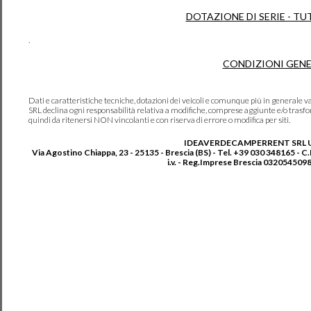
DOTAZIONE DI SERIE - TU
.
CONDIZIONI GENE
Dati e caratteristiche tecniche, dotazioni dei veicoli e comunque più in genera
SRL declina ogni responsabilità relativa a modifiche, comprese aggiunte e/o trasf
quindi da ritenersi NON vincolanti e con riserva di errore o modifica per siti.
IDEAVERDECAMPERRENT SRL 
Via Agostino Chiappa, 23 - 25135 - Brescia (BS) - Tel. +39 030 348165 - C
i.v. - Reg.Imprese Brescia 0320545098