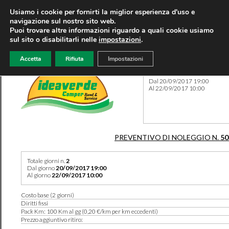
Usiamo i cookie per fornirti la miglior esperienza d'uso e
navigazione sul nostro sito web.
Puoi trovare altre informazioni riguardo a quali cookie usiamo
sul sito o disabilitarli nelle
impostazioni
.
Accetta
Rifiuta
Impostazioni
Preventivo 50559 del 08/08
Dal 20/09/2017 19:00
Al 22/09/2017 10:00
PREVENTIVO DI NOLEGGIO N.
50
Totale giorni n.
2
Dal giorno
20/09/2017 19:00
Al giorno
22/09/2017 10:00
Costo base (2 giorni)
Diritti fissi
Pack Km: 100 Km al gg (0,20 €/km per km eccedenti)
Prezzo aggiuntivo ritiro: