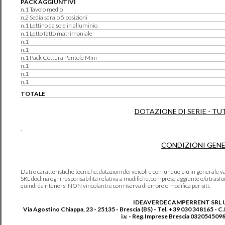
PACK AGGIUNTIVI
n.1 Tavolo medio
n.2 Sedia sdraio 5 posizioni
n.1 Lettino da sole in alluminio
n.1 Letto fatto matrimoniale
n.1
n.1
n.1 Pack Cottura Pentole Mini
n.1
n.1
n.1
TOTALE
DOTAZIONE DI SERIE - TU
.
CONDIZIONI GENE
Dati e caratteristiche tecniche, dotazioni dei veicoli e comunque più in genera
SRL declina ogni responsabilità relativa a modifiche, comprese aggiunte e/o trasf
quindi da ritenersi NON vincolanti e con riserva di errore o modifica per siti.
IDEAVERDECAMPERRENT SRL 
Via Agostino Chiappa, 23 - 25135 - Brescia (BS) - Tel. +39 030 348165 - C
i.v. - Reg.Imprese Brescia 0320545098