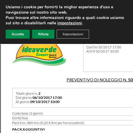
Usiamo i cookie per fornirti la miglior esperienza d'uso e
navigazione sul nostro sito web.
Puoi trovare altre informazioni riguardo a quali cookie usiamo
sul sito o disabilitarli nelle
impostazioni
.
Accetta
Rifiuta
Impostazioni
Preventivo 50551 del 09/09
Dal 06/10/2017 17:00
Al 09/10/2017 10:00
PREVENTIVO DI NOLEGGIO N.
50
Totale giorni n.
2
Dal giorno
06/10/2017 17:00
Al giorno
09/10/2017 10:00
Costo base (2 giorni)
Diritti fissi
Pack Km: 800 Km (0,20 €/km per km eccedenti)
PACK AGGIUNTIVI