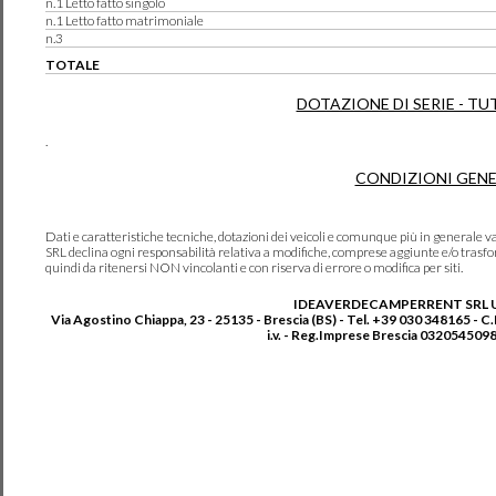
n.1 Letto fatto singolo
n.1 Letto fatto matrimoniale
n.3
TOTALE
DOTAZIONE DI SERIE - TU
.
CONDIZIONI GENE
Dati e caratteristiche tecniche, dotazioni dei veicoli e comunque più in genera
SRL declina ogni responsabilità relativa a modifiche, comprese aggiunte e/o trasf
quindi da ritenersi NON vincolanti e con riserva di errore o modifica per siti.
IDEAVERDECAMPERRENT SRL 
Via Agostino Chiappa, 23 - 25135 - Brescia (BS) - Tel. +39 030 348165 - C
i.v. - Reg.Imprese Brescia 0320545098