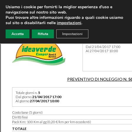
Usiamo i cookie per fornirti la miglior esperienza d'uso e
navigazione sul nostro sito web.
Puoi trovare altre informazioni riguardo a quali cookie usiamo
sul sito o disabilitarli nelle
impostazioni
.
Accetta
Rifiuta
Impostazioni
Preventivo 5055 del 10/08/
Dal 21/04/2017 17:00
Al 27/04/2017 10:00
PREVENTIVO DI NOLEGGIO N.
5
Totale giorni n.
5
Dal giorno
21/04/2017 17:00
Al giorno
27/04/2017 10:00
Costo base (5 giorni)
Diritti fissi
Pack Km: 100 Km al gg (0,20 €/km per km eccedenti)
TOTALE