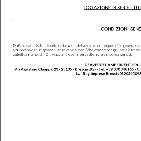
DOTAZIONE DI SERIE - TU
.
CONDIZIONI GENE
Dati e caratteristiche tecniche, dotazioni dei veicoli e comunque più in genera
SRL declina ogni responsabilità relativa a modifiche, comprese aggiunte e/o trasf
quindi da ritenersi NON vincolanti e con riserva di errore o modifica per siti.
IDEAVERDECAMPERRENT SRL 
Via Agostino Chiappa, 23 - 25135 - Brescia (BS) - Tel. +39 030 348165 - C
i.v. - Reg.Imprese Brescia 0320545098