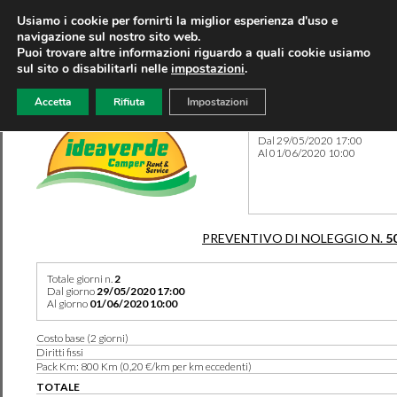
Usiamo i cookie per fornirti la miglior esperienza d'uso e
navigazione sul nostro sito web.
Puoi trovare altre informazioni riguardo a quali cookie usiamo
sul sito o disabilitarli nelle
impostazioni
.
Accetta
Rifiuta
Impostazioni
Preventivo 5055 del 02/02/
Dal 29/05/2020 17:00
Al 01/06/2020 10:00
PREVENTIVO DI NOLEGGIO N.
5
Totale giorni n.
2
Dal giorno
29/05/2020 17:00
Al giorno
01/06/2020 10:00
Costo base (2 giorni)
Diritti fissi
Pack Km: 800 Km (0,20 €/km per km eccedenti)
TOTALE