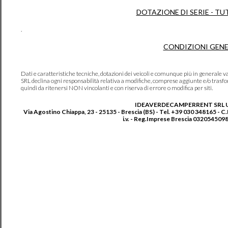
DOTAZIONE DI SERIE - TU
.
CONDIZIONI GENE
Dati e caratteristiche tecniche, dotazioni dei veicoli e comunque più in genera
SRL declina ogni responsabilità relativa a modifiche, comprese aggiunte e/o trasf
quindi da ritenersi NON vincolanti e con riserva di errore o modifica per siti.
IDEAVERDECAMPERRENT SRL 
Via Agostino Chiappa, 23 - 25135 - Brescia (BS) - Tel. +39 030 348165 - C
i.v. - Reg.Imprese Brescia 0320545098