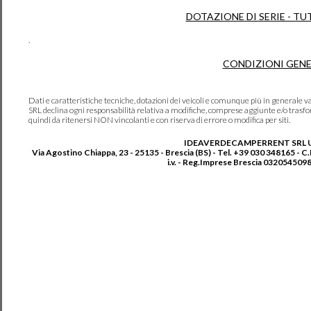
DOTAZIONE DI SERIE - TU
.
CONDIZIONI GENE
Dati e caratteristiche tecniche, dotazioni dei veicoli e comunque più in genera
SRL declina ogni responsabilità relativa a modifiche, comprese aggiunte e/o trasf
quindi da ritenersi NON vincolanti e con riserva di errore o modifica per siti.
IDEAVERDECAMPERRENT SRL 
Via Agostino Chiappa, 23 - 25135 - Brescia (BS) - Tel. +39 030 348165 - C
i.v. - Reg.Imprese Brescia 0320545098