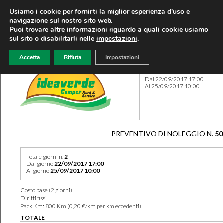
Usiamo i cookie per fornirti la miglior esperienza d'uso e
navigazione sul nostro sito web.
Puoi trovare altre informazioni riguardo a quali cookie usiamo
sul sito o disabilitarli nelle
impostazioni
.
Accetta
Rifiuta
Impostazioni
Preventivo 50541 del 09/02
Dal 22/09/2017 17:00
Al 25/09/2017 10:00
PREVENTIVO DI NOLEGGIO N.
50
Totale giorni n.
2
Dal giorno
22/09/2017 17:00
Al giorno
25/09/2017 10:00
Costo base (2 giorni)
Diritti fissi
Pack Km: 800 Km (0,20 €/km per km eccedenti)
TOTALE