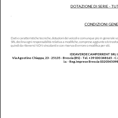
DOTAZIONE DI SERIE - TU
.
CONDIZIONI GENE
Dati e caratteristiche tecniche, dotazioni dei veicoli e comunque più in genera
SRL declina ogni responsabilità relativa a modifiche, comprese aggiunte e/o trasf
quindi da ritenersi NON vincolanti e con riserva di errore o modifica per siti.
IDEAVERDECAMPERRENT SRL 
Via Agostino Chiappa, 23 - 25135 - Brescia (BS) - Tel. +39 030 348165 - C
i.v. - Reg.Imprese Brescia 0320545098