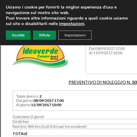
Usiamo i cookie per fornirti la miglior esperienza d'uso e
navigazione sul nostro sito web.
Puoi trovare altre informazioni riguardo a quali cookie usiamo
sul sito o disabilitarli nelle
impostazioni
.
Accetta
Rifiuta
Impostazioni
Preventivo 50532 del 08/08
Dal 08/09/2017 17:00
Al 11/09/2017 10:00
PREVENTIVO DI NOLEGGIO N.
50
Totale giorni n.
2
Dal giorno
08/09/2017 17:00
Al giorno
11/09/2017 10:00
Costo base (2 giorni)
Diritti fissi
Pack Km: 800 Km (0,20 €/km per km eccedenti)
TOTALE