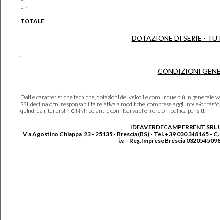
n.1
n.1
TOTALE
DOTAZIONE DI SERIE - TU
.
CONDIZIONI GENE
Dati e caratteristiche tecniche, dotazioni dei veicoli e comunque più in genera
SRL declina ogni responsabilità relativa a modifiche, comprese aggiunte e/o trasf
quindi da ritenersi NON vincolanti e con riserva di errore o modifica per siti.
IDEAVERDECAMPERRENT SRL 
Via Agostino Chiappa, 23 - 25135 - Brescia (BS) - Tel. +39 030 348165 - C
i.v. - Reg.Imprese Brescia 0320545098