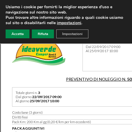
Usiamo i cookie per fornirti la miglior esperienza d'uso e
navigazione sul nostro sito web.
Puoi trovare altre informazioni riguardo a quali cookie usiamo
sul sito o disabilitarli nelle
impostazioni
.
Accetta
Rifiuta
Impostazioni
Preventivo 50530 del 07/08
Dal 22/09/2017 09:00
Al 25/09/2017 10:00
PREVENTIVO DI NOLEGGIO N.
50
Totale giorni n.
3
Dal giorno
22/09/2017 09:00
Al giorno
25/09/2017 10:00
Costo base (3 giorni)
Diritti fissi
Pack Km: 200 Km al gg (0,20 €/km per km eccedenti)
PACK AGGIUNTIVI