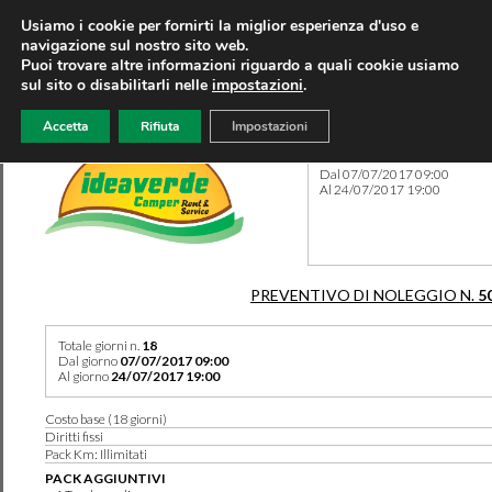
Usiamo i cookie per fornirti la miglior esperienza d'uso e
navigazione sul nostro sito web.
Puoi trovare altre informazioni riguardo a quali cookie usiamo
sul sito o disabilitarli nelle
impostazioni
.
Accetta
Rifiuta
Impostazioni
Preventivo 5053 del 09/08/
Dal 07/07/2017 09:00
Al 24/07/2017 19:00
PREVENTIVO DI NOLEGGIO N.
5
Totale giorni n.
18
Dal giorno
07/07/2017 09:00
Al giorno
24/07/2017 19:00
Costo base (18 giorni)
Diritti fissi
Pack Km: Illimitati
PACK AGGIUNTIVI