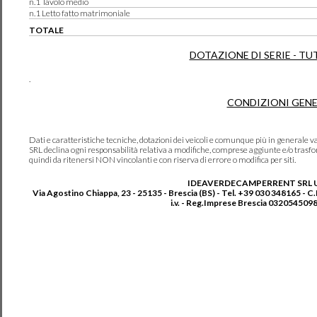
n.1 Tavolo medio
n.1 Letto fatto matrimoniale
TOTALE
DOTAZIONE DI SERIE - TU
.
CONDIZIONI GENE
Dati e caratteristiche tecniche, dotazioni dei veicoli e comunque più in genera
SRL declina ogni responsabilità relativa a modifiche, comprese aggiunte e/o trasf
quindi da ritenersi NON vincolanti e con riserva di errore o modifica per siti.
IDEAVERDECAMPERRENT SRL 
Via Agostino Chiappa, 23 - 25135 - Brescia (BS) - Tel. +39 030 348165 - C
i.v. - Reg.Imprese Brescia 0320545098