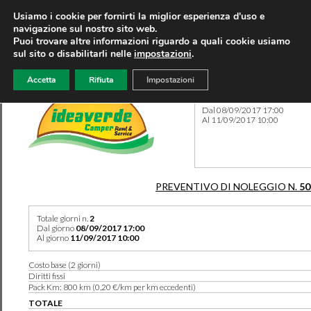
Usiamo i cookie per fornirti la miglior esperienza d'uso e
navigazione sul nostro sito web.
Puoi trovare altre informazioni riguardo a quali cookie usiamo
sul sito o disabilitarli nelle
impostazioni
.
Accetta
Rifiuta
Impostazioni
Preventivo 50529 del 09/08
Dal 08/09/2017 17:00
Al 11/09/2017 10:00
PREVENTIVO DI NOLEGGIO N.
50
Totale giorni n.
2
Dal giorno
08/09/2017 17:00
Al giorno
11/09/2017 10:00
Costo base (2 giorni)
Diritti fissi
Pack Km: 800 km (0,20 €/km per km eccedenti)
TOTALE