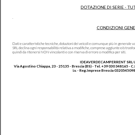
DOTAZIONE DI SERIE - TU
.
CONDIZIONI GENE
Dati e caratteristiche tecniche, dotazioni dei veicoli e comunque più in genera
SRL declina ogni responsabilità relativa a modifiche, comprese aggiunte e/o trasf
quindi da ritenersi NON vincolanti e con riserva di errore o modifica per siti.
IDEAVERDECAMPERRENT SRL 
Via Agostino Chiappa, 23 - 25135 - Brescia (BS) - Tel. +39 030 348165 - C
i.v. - Reg.Imprese Brescia 0320545098