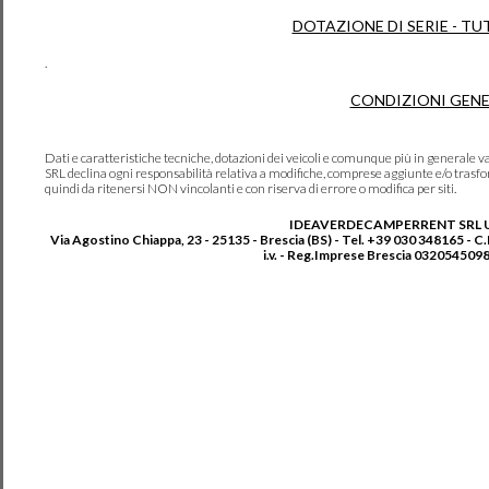
DOTAZIONE DI SERIE - TU
.
CONDIZIONI GENE
Dati e caratteristiche tecniche, dotazioni dei veicoli e comunque più in genera
SRL declina ogni responsabilità relativa a modifiche, comprese aggiunte e/o trasf
quindi da ritenersi NON vincolanti e con riserva di errore o modifica per siti.
IDEAVERDECAMPERRENT SRL 
Via Agostino Chiappa, 23 - 25135 - Brescia (BS) - Tel. +39 030 348165 - C
i.v. - Reg.Imprese Brescia 0320545098