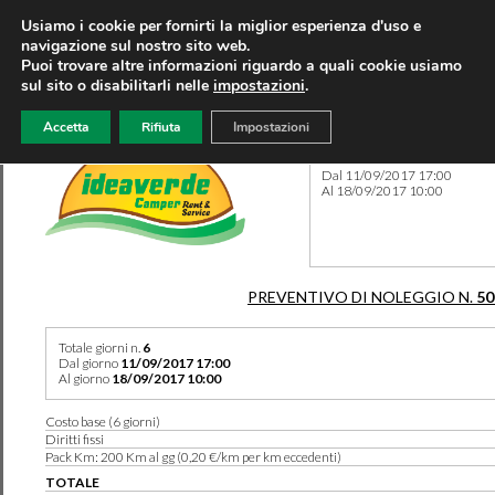
Usiamo i cookie per fornirti la miglior esperienza d'uso e
navigazione sul nostro sito web.
Puoi trovare altre informazioni riguardo a quali cookie usiamo
sul sito o disabilitarli nelle
impostazioni
.
Accetta
Rifiuta
Impostazioni
Preventivo 50524 del 07/08
Dal 11/09/2017 17:00
Al 18/09/2017 10:00
PREVENTIVO DI NOLEGGIO N.
50
Totale giorni n.
6
Dal giorno
11/09/2017 17:00
Al giorno
18/09/2017 10:00
Costo base (6 giorni)
Diritti fissi
Pack Km: 200 Km al gg (0,20 €/km per km eccedenti)
TOTALE