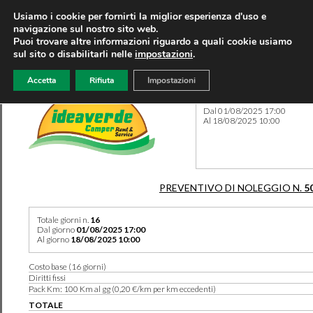
Usiamo i cookie per fornirti la miglior esperienza d'uso e
navigazione sul nostro sito web.
Puoi trovare altre informazioni riguardo a quali cookie usiamo
sul sito o disabilitarli nelle
impostazioni
.
Accetta
Rifiuta
Impostazioni
Preventivo 5052 del 11/03/
Dal 01/08/2025 17:00
Al 18/08/2025 10:00
PREVENTIVO DI NOLEGGIO N.
5
Totale giorni n.
16
Dal giorno
01/08/2025 17:00
Al giorno
18/08/2025 10:00
Costo base (16 giorni)
Diritti fissi
Pack Km: 100 Km al gg (0,20 €/km per km eccedenti)
TOTALE