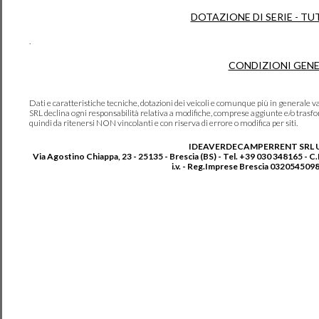
DOTAZIONE DI SERIE - TU
.
CONDIZIONI GENE
Dati e caratteristiche tecniche, dotazioni dei veicoli e comunque più in genera
SRL declina ogni responsabilità relativa a modifiche, comprese aggiunte e/o trasf
quindi da ritenersi NON vincolanti e con riserva di errore o modifica per siti.
IDEAVERDECAMPERRENT SRL 
Via Agostino Chiappa, 23 - 25135 - Brescia (BS) - Tel. +39 030 348165 - C
i.v. - Reg.Imprese Brescia 0320545098