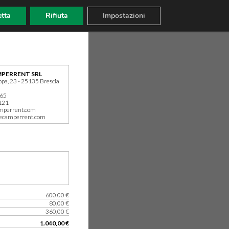
tta
Rifiuta
Impostazioni
PERRENT SRL
ppa, 23 - 25135 Brescia
165
121
mperrent.com
ecamperrent.com
600,00 €
80,00 €
360,00 €
1.040,00 €