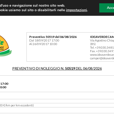
 d'uso e navigazione sul nostro sito web.
Acce
okie usiamo sul sito o disabilitarli nelle
impostazioni
.
Preventivo 50519 del 06/08/2026
IDEAVERDECAM
Dal 18/09/2017 17:00
Via Agostino Chia
Al 26/09/2017 10:00
(BS)
Tel. +39.030.348
Fax. +39.030.349
www.ideaverdeca
camper@ideaverd
PREVENTIVO DI NOLEGGIO N.
50519
DEL 06/08/2026
 17:00
0:00
20 €/km per km eccedenti)