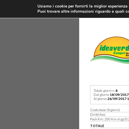
Usiamo i cookie per fornirti la miglior esperienza
Puoi trovare altre informazioni riguardo a quali co
Totale giorni n.
8
Dal giorno
18/09/2017
Al giorno
26/09/2017 1
Costo base (8 giorni)
Diritti fissi
Pack Km: 200 Km al gg (0,
TOTALE