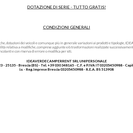
DOTAZIONE DI SERIE - TUTTO GRATIS!
CONDIZIONI GENERALI
niche, dotazioni dei veicoli e comunque più in generale variazioni ai prodotti e tipolo
lità relativa a modifiche, comprese aggiunte e/o trasformazioni realizzate successivament
olanti e con riserva di errore o modifica per siti.
IDEAVERDECAMPERRENT SRL UNIPERSONALE
3 - 25135 - Brescia (BS) - Tel. +39 030 348165 - C.F. e P.IVA IT03205450988 - Capi
i.v. - Reg.Imprese Brescia 03205450988 - R.E.A. BS 513908