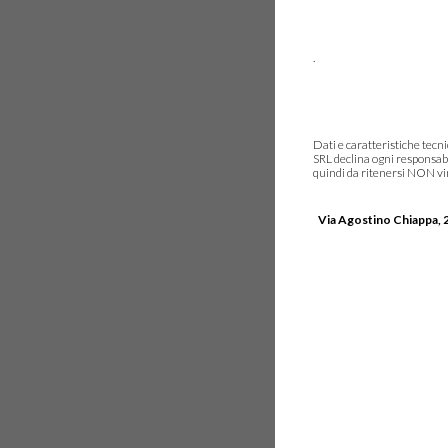
.
Dati e caratteristiche tec
SRL declina ogni responsabi
quindi da ritenersi NON vinc
Via Agostino Chiappa, 2