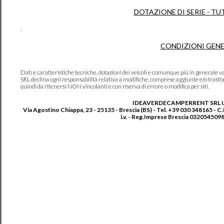
DOTAZIONE DI SERIE - TU
.
CONDIZIONI GENE
Dati e caratteristiche tecniche, dotazioni dei veicoli e comunque più in genera
SRL declina ogni responsabilità relativa a modifiche, comprese aggiunte e/o trasf
quindi da ritenersi NON vincolanti e con riserva di errore o modifica per siti.
IDEAVERDECAMPERRENT SRL 
Via Agostino Chiappa, 23 - 25135 - Brescia (BS) - Tel. +39 030 348165 - C
i.v. - Reg.Imprese Brescia 0320545098