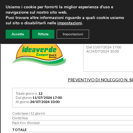
Usiamo i cookie per fornirti la miglior esperienza d'uso e
navigazione sul nostro sito web.
Puoi trovare altre informazioni riguardo a quali cookie usiamo
sul sito o disabilitarli nelle
impostazioni
.
Accetta
Rifiuta
Impostazioni
Preventivo 5051 del 03/02/
Dal 11/07/2024 17:00
Al 24/07/2024 10:00
PREVENTIVO DI NOLEGGIO N.
5
Totale giorni n.
12
Dal giorno
11/07/2024 17:00
Al giorno
24/07/2024 10:00
Costo base (12 giorni)
Diritti fissi
Pack Km: Illimitati
TOTALE