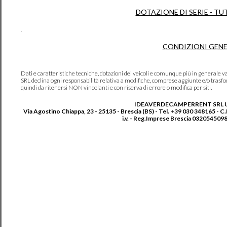
DOTAZIONE DI SERIE - TU
.
CONDIZIONI GENE
Dati e caratteristiche tecniche, dotazioni dei veicoli e comunque più in genera
SRL declina ogni responsabilità relativa a modifiche, comprese aggiunte e/o trasf
quindi da ritenersi NON vincolanti e con riserva di errore o modifica per siti.
IDEAVERDECAMPERRENT SRL 
Via Agostino Chiappa, 23 - 25135 - Brescia (BS) - Tel. +39 030 348165 - C
i.v. - Reg.Imprese Brescia 0320545098