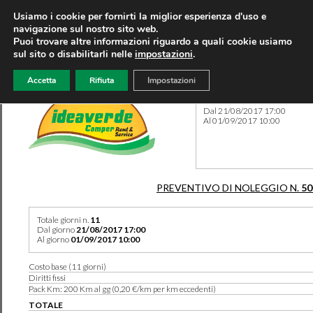
Usiamo i cookie per fornirti la miglior esperienza d'uso e
navigazione sul nostro sito web.
Puoi trovare altre informazioni riguardo a quali cookie usiamo
sul sito o disabilitarli nelle
impostazioni
.
Accetta
Rifiuta
Impostazioni
Preventivo 50507 del 08/09
Dal 21/08/2017 17:00
Al 01/09/2017 10:00
PREVENTIVO DI NOLEGGIO N.
50
Totale giorni n.
11
Dal giorno
21/08/2017 17:00
Al giorno
01/09/2017 10:00
Costo base (11 giorni)
Diritti fissi
Pack Km: 200 Km al gg (0,20 €/km per km eccedenti)
TOTALE