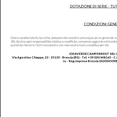
DOTAZIONE DI SERIE - TU
.
CONDIZIONI GENE
Dati e caratteristiche tecniche, dotazioni dei veicoli e comunque più in genera
SRL declina ogni responsabilità relativa a modifiche, comprese aggiunte e/o trasf
quindi da ritenersi NON vincolanti e con riserva di errore o modifica per siti.
IDEAVERDECAMPERRENT SRL 
Via Agostino Chiappa, 23 - 25135 - Brescia (BS) - Tel. +39 030 348165 - C
i.v. - Reg.Imprese Brescia 0320545098