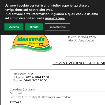
Usiamo i cookie per fornirti la miglior esperienza d'uso e
navigazione sul nostro sito web.
Puoi trovare altre informazioni riguardo a quali cookie usiamo
sul sito o disabilitarli nelle
impostazioni
.
Accetta
Rifiuta
Impostazioni
Preventivo 50507 del 08/09
Dal 20/12/2024 17:00
Al 04/01/2025 10:00
PREVENTIVO DI NOLEGGIO N.
50
Totale giorni n.
14
Dal giorno
20/12/2024 17:00
Al giorno
04/01/2025 10:00
Costo base (14 giorni)
Diritti fissi
Pack Km: 100 Km al gg (0,20 €/km per km eccedenti)
TOTALE