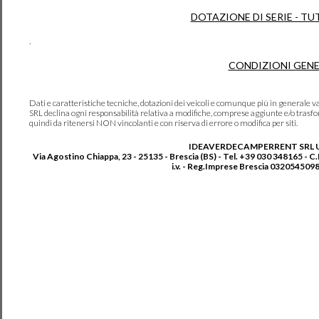
DOTAZIONE DI SERIE - TU
.
CONDIZIONI GENE
Dati e caratteristiche tecniche, dotazioni dei veicoli e comunque più in genera
SRL declina ogni responsabilità relativa a modifiche, comprese aggiunte e/o trasf
quindi da ritenersi NON vincolanti e con riserva di errore o modifica per siti.
IDEAVERDECAMPERRENT SRL 
Via Agostino Chiappa, 23 - 25135 - Brescia (BS) - Tel. +39 030 348165 - C
i.v. - Reg.Imprese Brescia 0320545098