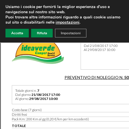
Usiamo i cookie per fornirti la miglior esperienza d'uso e
navigazione sul nostro sito web.
Puoi trovare altre informazioni riguardo a quali cookie usiamo
sul sito o disabilitarli nelle
impostazioni
.
Accetta
Rifiuta
Impostazioni
Preventivo 50506 del 08/08
Dal 21/08/2017 17:00
Al 29/08/2017 10:00
PREVENTIVO DI NOLEGGIO N.
50
Totale giorni n.
7
Dal giorno
21/08/2017 17:00
Al giorno
29/08/2017 10:00
Costo base (7 giorni)
Diritti fissi
Pack Km: 200 Km al gg (0,20 €/km per km eccedenti)
TOTALE