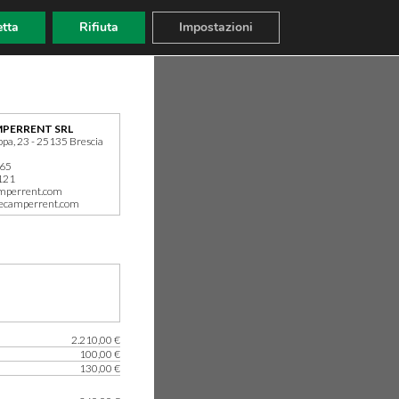
tta
Rifiuta
Impostazioni
PERRENT SRL
ppa, 23 - 25135 Brescia
165
121
mperrent.com
ecamperrent.com
2.210,00 €
100,00 €
130,00 €