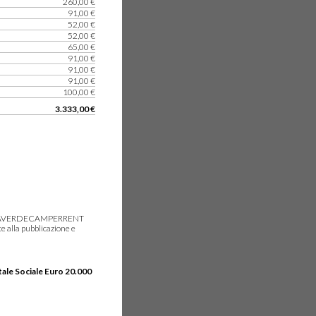
260,00 €
91,00 €
52,00 €
52,00 €
65,00 €
91,00 €
91,00 €
91,00 €
100,00 €
3.333,00 €
gie, IDEAVERDECAMPERRENT
e alla pubblicazione e
tale Sociale Euro 20.000