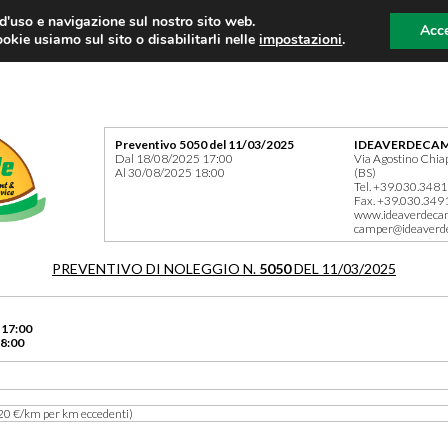
 d'uso e navigazione sul nostro sito web.
Acce
okie usiamo sul sito o disabilitarli nelle
impostazioni
.
Preventivo 5050 del 11/03/2025
IDEAVERDECAM
Dal 18/08/2025 17:00
Via Agostino Chia
Al 30/08/2025 18:00
(BS)
Tel. +39.030.348
Fax. +39.030.349
www.ideaverdeca
camper@ideaverd
PREVENTIVO DI NOLEGGIO N.
5050
DEL 11/03/2025
 17:00
8:00
20 €/km per km eccedenti)