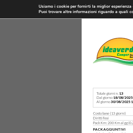
Usiamo i cookie per fornirti la miglior esperienza
Puoi trovare altre informazioni riguardo a quali co
Totale giorni n.
13
Dal giorno
18/08/2025
Al giorno
30/08/2025 1
Costo base (13 giorni)
Diritti fissi
Pack Km: 200 Km al gg (0,
PACK AGGIUNTIVI