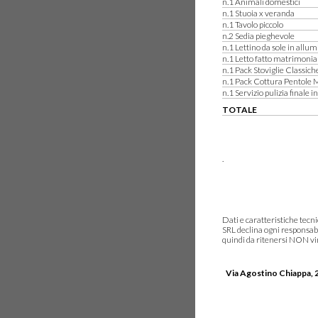
n.1 Animali domestici
n.1 Stuoia x veranda
n.1 Tavolo piccolo
n.2 Sedia pieghevole
n.1 Lettino da sole in allum
n.1 Letto fatto matrimonia
n.1 Pack Stoviglie Classich
n.1 Pack Cottura Pentole 
n.1 Servizio pulizia finale i
TOTALE
.
Dati e caratteristiche tec
SRL declina ogni responsabi
quindi da ritenersi NON vinc
Via Agostino Chiappa, 2