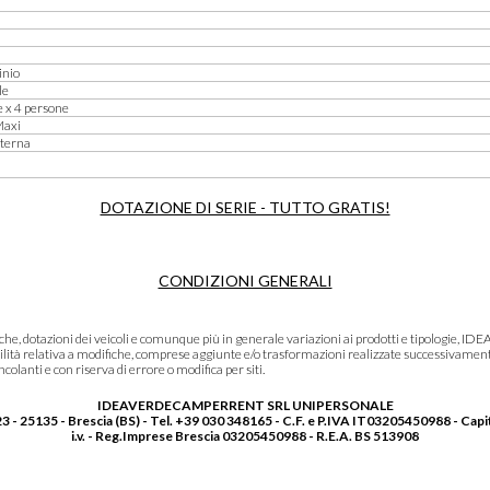
inio
le
e x 4 persone
Maxi
nterna
DOTAZIONE DI SERIE - TUTTO GRATIS!
CONDIZIONI GENERALI
niche, dotazioni dei veicoli e comunque più in generale variazioni ai prodotti e tipolo
lità relativa a modifiche, comprese aggiunte e/o trasformazioni realizzate successivament
olanti e con riserva di errore o modifica per siti.
IDEAVERDECAMPERRENT SRL UNIPERSONALE
3 - 25135 - Brescia (BS) - Tel. +39 030 348165 - C.F. e P.IVA IT03205450988 - Capi
i.v. - Reg.Imprese Brescia 03205450988 - R.E.A. BS 513908