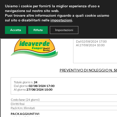
Usiamo i cookie per fornirti la miglior esperienza d'uso e
navigazione sul nostro sito web.
Puoi trovare altre informazioni riguardo a quali cookie usiamo
sul sito o disabilitarli nelle
impostazioni
.
Accetta
Rifiuta
Impostazioni
Preventivo 5050 del 03/02/
Dal 02/08/2024 17:00
Al 27/08/2024 10:00
PREVENTIVO DI NOLEGGIO N.
5
Totale giorni n.
24
Dal giorno
02/08/2024 17:00
Al giorno
27/08/2024 10:00
Costo base (24 giorni)
Diritti fissi
Pack Km: Illimitati
PACK AGGIUNTIVI