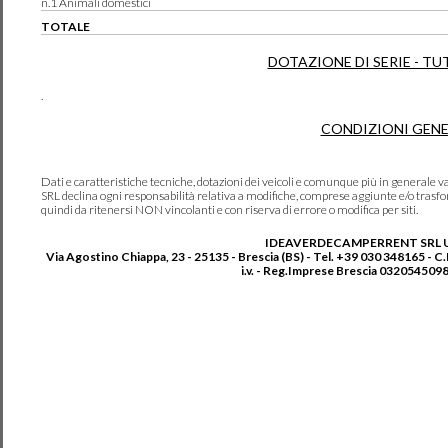
n.1 Animali domestici
TOTALE
DOTAZIONE DI SERIE - TU
.
CONDIZIONI GENE
Dati e caratteristiche tecniche, dotazioni dei veicoli e comunque più in genera
SRL declina ogni responsabilità relativa a modifiche, comprese aggiunte e/o trasf
quindi da ritenersi NON vincolanti e con riserva di errore o modifica per siti.
IDEAVERDECAMPERRENT SRL 
Via Agostino Chiappa, 23 - 25135 - Brescia (BS) - Tel. +39 030 348165 - C
i.v. - Reg.Imprese Brescia 0320545098