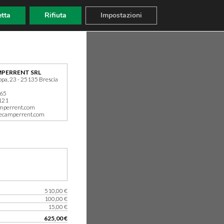
tta
Rifiuta
Impostazioni
PERRENT SRL
ppa, 23 - 25135 Brescia
165
121
mperrent.com
ecamperrent.com
510,00 €
100,00 €
15,00 €
625,00 €