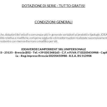
DOTAZIONE DI SERIE - TUTTO GRATIS!
CONDIZIONI GENERALI
niche, dotazioni dei veicoli e comunque più in generale variazioni ai prodotti e tipolo
lità relativa a modifiche, comprese aggiunte e/o trasformazioni realizzate successivament
olanti e con riserva di errore o modifica per siti.
IDEAVERDECAMPERRENT SRL UNIPERSONALE
3 - 25135 - Brescia (BS) - Tel. +39 030 348165 - C.F. e P.IVA IT03205450988 - Capi
i.v. - Reg.Imprese Brescia 03205450988 - R.E.A. BS 513908