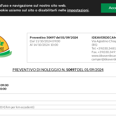
 d'uso e navigazione sul nostro sito web.
Acce
okie usiamo sul sito o disabilitarli nelle
impostazioni
.
Preventivo 50497 del 01/09/2024
IDEAVERDECAM
Dal 11/10/2024 09:00
Via Agostino Chia
Al 14/10/2024 10:00
(BS)
Tel. +39.030.348
Fax. +39.030.349
www.ideaverdeca
camper@ideaverd
PREVENTIVO DI NOLEGGIO N.
50497
DEL 01/09/2024
 09:00
0:00
20 €/km per km eccedenti)