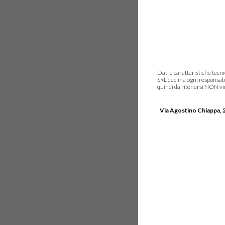
.
Dati e caratteristiche tec
SRL declina ogni responsabi
quindi da ritenersi NON vinc
Via Agostino Chiappa, 2