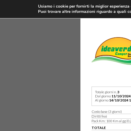
Usiamo i cookie per fornirti la miglior esperienza
Puoi trovare altre informazioni riguardo a quali co
Totale giorni n.
3
Dal giorno
11/10/2024
Al giorno
14/10/2024 1
Costo base (3 giorni)
Diritti fissi
Pack Km: 100 Km al gg (0,
TOTALE