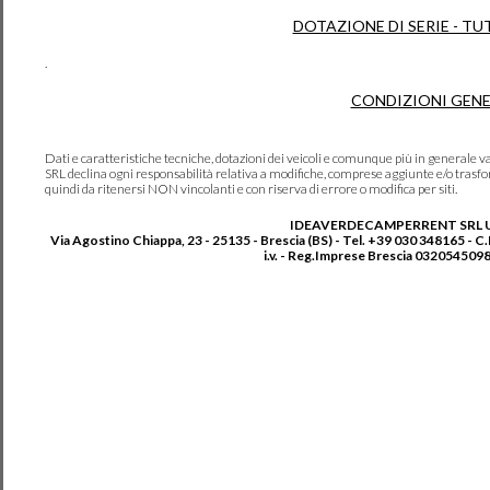
DOTAZIONE DI SERIE - TU
.
CONDIZIONI GENE
Dati e caratteristiche tecniche, dotazioni dei veicoli e comunque più in genera
SRL declina ogni responsabilità relativa a modifiche, comprese aggiunte e/o trasf
quindi da ritenersi NON vincolanti e con riserva di errore o modifica per siti.
IDEAVERDECAMPERRENT SRL 
Via Agostino Chiappa, 23 - 25135 - Brescia (BS) - Tel. +39 030 348165 - C
i.v. - Reg.Imprese Brescia 0320545098