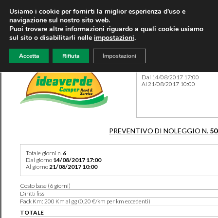
Usiamo i cookie per fornirti la miglior esperienza d'uso e
navigazione sul nostro sito web.
Puoi trovare altre informazioni riguardo a quali cookie usiamo
sul sito o disabilitarli nelle
impostazioni
.
Accetta
Rifiuta
Impostazioni
Preventivo 50495 del 08/01
Dal 14/08/2017 17:00
Al 21/08/2017 10:00
PREVENTIVO DI NOLEGGIO N.
50
Totale giorni n.
6
Dal giorno
14/08/2017 17:00
Al giorno
21/08/2017 10:00
Costo base (6 giorni)
Diritti fissi
Pack Km: 200 Km al gg (0,20 €/km per km eccedenti)
TOTALE