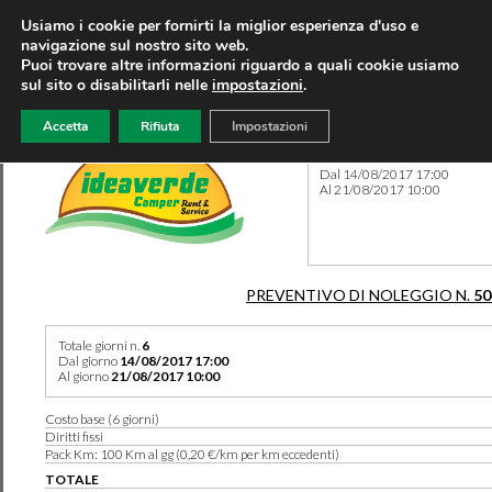
Usiamo i cookie per fornirti la miglior esperienza d'uso e
navigazione sul nostro sito web.
Puoi trovare altre informazioni riguardo a quali cookie usiamo
sul sito o disabilitarli nelle
impostazioni
.
Accetta
Rifiuta
Impostazioni
Preventivo 50494 del 08/01
Dal 14/08/2017 17:00
Al 21/08/2017 10:00
PREVENTIVO DI NOLEGGIO N.
50
Totale giorni n.
6
Dal giorno
14/08/2017 17:00
Al giorno
21/08/2017 10:00
Costo base (6 giorni)
Diritti fissi
Pack Km: 100 Km al gg (0,20 €/km per km eccedenti)
TOTALE