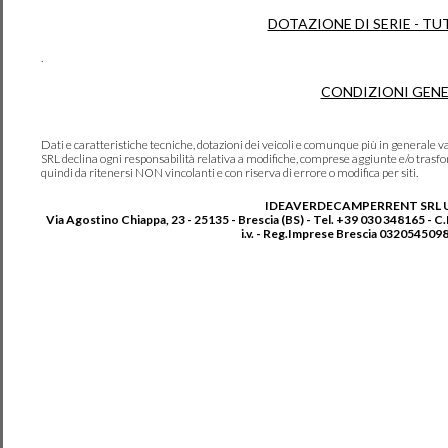
DOTAZIONE DI SERIE - TU
.
CONDIZIONI GENE
Dati e caratteristiche tecniche, dotazioni dei veicoli e comunque più in genera
SRL declina ogni responsabilità relativa a modifiche, comprese aggiunte e/o trasf
quindi da ritenersi NON vincolanti e con riserva di errore o modifica per siti.
IDEAVERDECAMPERRENT SRL 
Via Agostino Chiappa, 23 - 25135 - Brescia (BS) - Tel. +39 030 348165 - C
i.v. - Reg.Imprese Brescia 0320545098