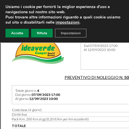
Usiamo i cookie per fornirti la miglior esperienza d'uso e
navigazione sul nostro sito web.
Puoi trovare altre informazioni riguardo a quali cookie usiamo
sul sito o disabilitarli nelle
impostazioni
.
Accetta
Rifiuta
Impostazioni
Preventivo 50492 del 27/08
Dal 07/09/2023 17:00
Al 12/09/2023 10:00
PREVENTIVO DI NOLEGGIO N.
50
Totale giorni n.
4
Dal giorno
07/09/2023 17:00
Al giorno
12/09/2023 10:00
Costo base (4 giorni)
Diritti fissi
Pack Km: 200 Km al gg (0,20 €/km per km eccedenti)
TOTALE