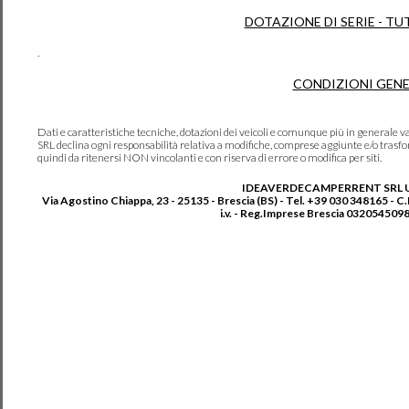
DOTAZIONE DI SERIE - TU
.
CONDIZIONI GENE
Dati e caratteristiche tecniche, dotazioni dei veicoli e comunque più in genera
SRL declina ogni responsabilità relativa a modifiche, comprese aggiunte e/o trasf
quindi da ritenersi NON vincolanti e con riserva di errore o modifica per siti.
IDEAVERDECAMPERRENT SRL 
Via Agostino Chiappa, 23 - 25135 - Brescia (BS) - Tel. +39 030 348165 - C
i.v. - Reg.Imprese Brescia 0320545098