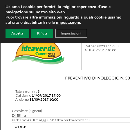
Usiamo i cookie per fornirti la miglior esperienza d'uso e
navigazione sul nostro sito web.
Puoi trovare altre informazioni riguardo a quali cookie usiamo
sul sito o disabilitarli nelle
impostazioni
.
Accetta
Rifiuta
Impostazioni
Preventivo 50489 del 07/08
Dal 14/09/2017 17:00
Al 18/09/2017 10:00
PREVENTIVO DI NOLEGGIO N.
50
Totale giorni n.
3
Dal giorno
14/09/2017 17:00
Al giorno
18/09/2017 10:00
Costo base (3 giorni)
Diritti fissi
Pack Km: 200 Km al gg (0,20 €/km per km eccedenti)
TOTALE