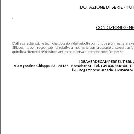
DOTAZIONE DI SERIE - TU
.
CONDIZIONI GENE
Dati e caratteristiche tecniche, dotazioni dei veicoli e comunque più in genera
SRL declina ogni responsabilità relativa a modifiche, comprese aggiunte e/o trasf
quindi da ritenersi NON vincolanti e con riserva di errore o modifica per siti.
IDEAVERDECAMPERRENT SRL 
Via Agostino Chiappa, 23 - 25135 - Brescia (BS) - Tel. +39 030 348165 - C
i.v. - Reg.Imprese Brescia 0320545098