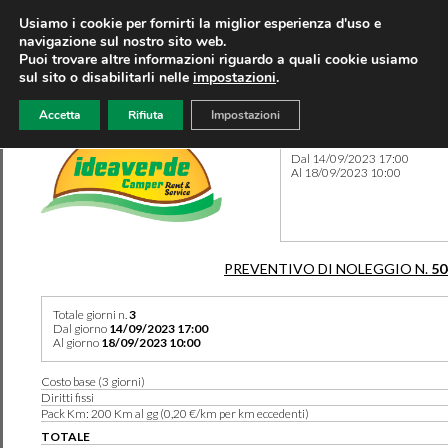
Usiamo i cookie per fornirti la miglior esperienza d'uso e
navigazione sul nostro sito web.
Puoi trovare altre informazioni riguardo a quali cookie usiamo
sul sito o disabilitarli nelle
impostazioni
.
Accetta
Rifiuta
Impostazioni
Preventivo 50482 del 17/08
Dal 14/09/2023 17:00
Al 18/09/2023 10:00
PREVENTIVO DI NOLEGGIO N.
50
Totale giorni n.
3
Dal giorno
14/09/2023 17:00
Al giorno
18/09/2023 10:00
Costo base (3 giorni)
Diritti fissi
Pack Km: 200 Km al gg (0,20 €/km per km eccedenti)
TOTALE