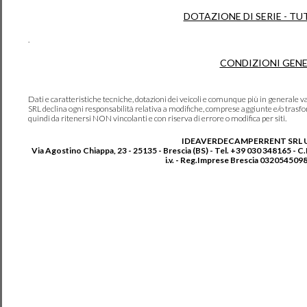
DOTAZIONE DI SERIE - TU
.
CONDIZIONI GENE
Dati e caratteristiche tecniche, dotazioni dei veicoli e comunque più in genera
SRL declina ogni responsabilità relativa a modifiche, comprese aggiunte e/o trasf
quindi da ritenersi NON vincolanti e con riserva di errore o modifica per siti.
IDEAVERDECAMPERRENT SRL 
Via Agostino Chiappa, 23 - 25135 - Brescia (BS) - Tel. +39 030 348165 - C
i.v. - Reg.Imprese Brescia 0320545098