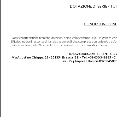
DOTAZIONE DI SERIE - TU
.
CONDIZIONI GENE
Dati e caratteristiche tecniche, dotazioni dei veicoli e comunque più in genera
SRL declina ogni responsabilità relativa a modifiche, comprese aggiunte e/o trasf
quindi da ritenersi NON vincolanti e con riserva di errore o modifica per siti.
IDEAVERDECAMPERRENT SRL 
Via Agostino Chiappa, 23 - 25135 - Brescia (BS) - Tel. +39 030 348165 - C
i.v. - Reg.Imprese Brescia 0320545098