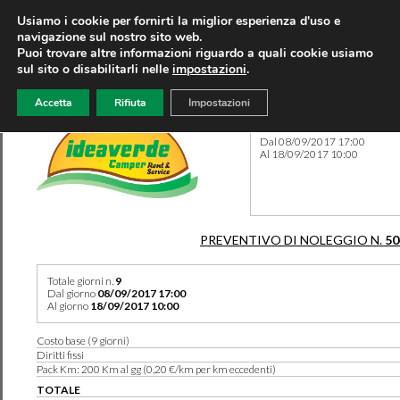
Usiamo i cookie per fornirti la miglior esperienza d'uso e
navigazione sul nostro sito web.
Puoi trovare altre informazioni riguardo a quali cookie usiamo
sul sito o disabilitarli nelle
impostazioni
.
Accetta
Rifiuta
Impostazioni
Preventivo 50480 del 10/08
Dal 08/09/2017 17:00
Al 18/09/2017 10:00
PREVENTIVO DI NOLEGGIO N.
50
Totale giorni n.
9
Dal giorno
08/09/2017 17:00
Al giorno
18/09/2017 10:00
Costo base (9 giorni)
Diritti fissi
Pack Km: 200 Km al gg (0,20 €/km per km eccedenti)
TOTALE